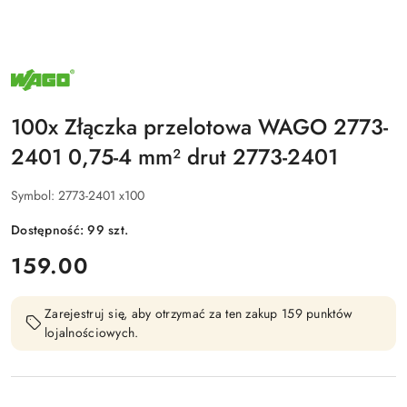
NAZWA
PRODUCENTA:
WAGO
100x Złączka przelotowa WAGO 2773-
2401 0,75-4 mm² drut 2773-2401
Symbol:
2773-2401 x100
Dostępność:
99
szt.
cena:
159.00
Zarejestruj się, aby otrzymać za ten zakup 159 punktów
lojalnościowych.