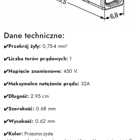
Dane techniczne:
✔️Przekrój żyły:
0,75-4 mm²
✔️Liczba torów prądowych:
1
✔️Napięcie znamionowe:
450 V.
✔️Maksymalne natężenie prądu:
32A
✔️Długość:
2.95 cm
✔️Szerokość:
0.68 mm
✔️Wysokość:
0.62 mm
✔️Kolor:
Przezroczysta