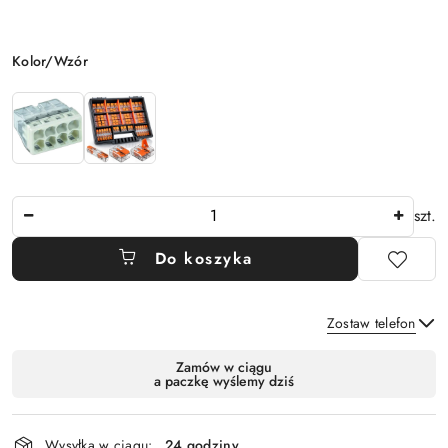
Wariant
Kolor/Wzór
Ilość
szt.
Do koszyka
Zostaw telefon
Dostępność
Zamów w ciągu
a paczkę wyślemy dziś
i
Wyślij
dostawa
Wysyłka w ciągu:
24 godziny