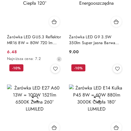
Żarówka LED GU5.3 Reflektor
Żarówka LED G9 3.5W
MR16 8W = 80W 720 lm
350lm Super Jasna Barwa
230V 3000K Ciepła 120°
Ciepła 3000K
6.48
9.00
Cena
Cena:
Energooszczędna
Najniższa
Najniższa cena:
7.2
promocyjna:
cena
-10%
-10%
z
30
dni
przed
obniżką