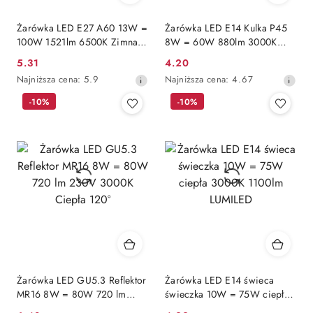
Żarówka LED E27 A60 13W =
Żarówka LED E14 Kulka P45
100W 1521lm 6500K Zimna
8W = 60W 880lm 3000K
260° LUMILED
Ciepła 180° LUMILED
5.31
4.20
Cena
Cena
Najniższa
Najniższa
Najniższa cena:
5.9
Najniższa cena:
4.67
promocyjna:
promocyjna:
cena
cena
-10%
-10%
z
z
30
30
dni
dni
przed
przed
obniżką
obniżką
Żarówka LED GU5.3 Reflektor
Żarówka LED E14 świeca
MR16 8W = 80W 720 lm
świeczka 10W = 75W ciepła
230V 3000K Ciepła 120°
3000K 1100lm LUMILED