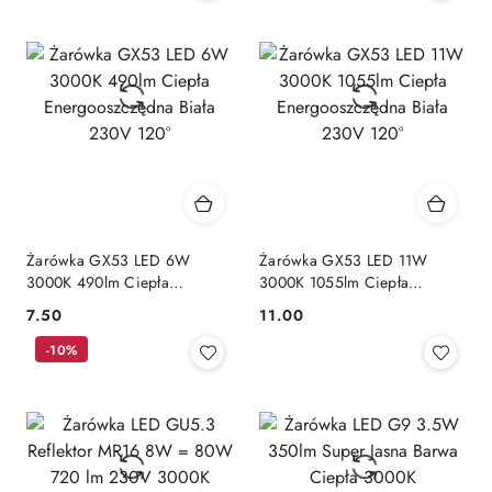
Żarówka GX53 LED 6W
Żarówka GX53 LED 11W
3000K 490lm Ciepła
3000K 1055lm Ciepła
Energooszczędna Biała 230V
Energooszczędna Biała 230V
7.50
11.00
Cena:
Cena:
120°
120°
-10%