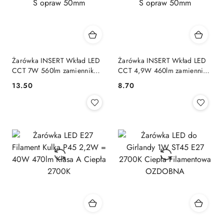
Żarówka INSERT Wkład LED
Żarówka INSERT Wkład LED
CCT 7W 560lm zamiennik
CCT 4,9W 460lm zamiennik
GU10 do AMAT-S opraw
GU10 do AMAT-S opraw
13.50
8.70
Cena:
Cena:
50mm
50mm