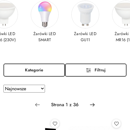
ówki LED
Żarówki LED
Żarówki LED
Żarówki
6 (230V)
SMART
GU11
MR16 (1
Kategorie
Filtruj
Zastosowano
Sortuj
według
sortowanie:
Najnowsze.