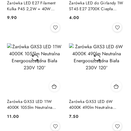
Żarówka LED E27 Filament
Żarówka LED do Girlandy 1W
Kulka P45 2,2W = 40W
ST45 E27 2700K Ciepła
470lm Klasa A Ciepła 2700K
Filamentowa OZDOBNA
9.90
4.00
Cena:
Cena:
Żarówka GX53 LED 11W
Żarówka GX53 LED 6W
4000K 1055lm Neutralna
4000K 490lm Neutralna
Energooszczędna Biała 230V
Energooszczędna Biała 230V
11.00
7.50
Cena:
Cena:
120°
120°