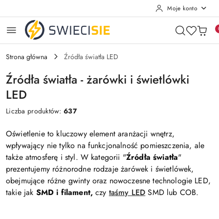
Moje konto
Przejdź do treści głównej
Przejdź do wyszukiwarki
Przejdź do moje konto
Przejdź do menu głównego
Przejdź do stopki
Strona główna
Źródła światła LED
Źródła światła - żarówki i świetlówki
LED
Liczba produktów:
637
Oświetlenie to kluczowy element aranżacji wnętrz,
wpływający nie tylko na funkcjonalność pomieszczenia, ale
także atmosferę i styl. W kategorii "
Źródła światła
"
prezentujemy różnorodne rodzaje żarówek i świetlówek,
obejmujące różne gwinty oraz nowoczesne technologie LED,
takie jak
SMD i filament,
czy
taśmy LED
SMD lub COB
.