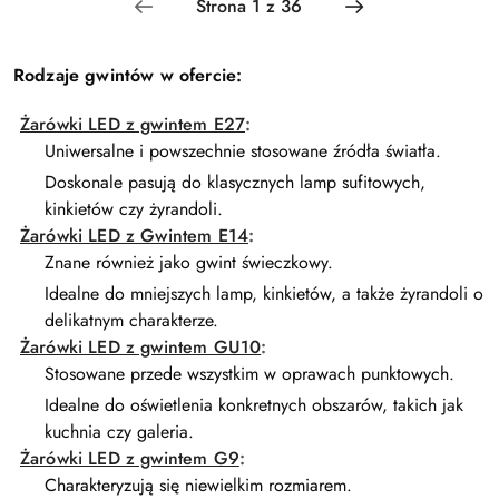
dni
dni
przed
przed
obniżką
obniżką
Rodzaje gwintów w ofercie:
Żarówki LED z gwintem E27
:
Uniwersalne i powszechnie stosowane źródła światła.
Doskonale pasują do klasycznych lamp sufitowych,
kinkietów czy żyrandoli.
Żarówki LED z Gwintem E14
:
Znane również jako gwint świeczkowy.
Idealne do mniejszych lamp, kinkietów, a także żyrandoli o
delikatnym charakterze.
Żarówki LED z gwintem GU10
:
Stosowane przede wszystkim w oprawach punktowych.
Idealne do oświetlenia konkretnych obszarów, takich jak
kuchnia czy galeria.
Żarówki LED z gwintem G9
:
Charakteryzują się niewielkim rozmiarem.