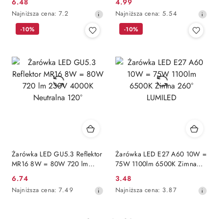
6.48
4.99
Cena
Cena
Najniższa
Najniższa
Najniższa cena:
7.2
Najniższa cena:
5.54
promocyjna:
promocyjna:
cena
cena
-10%
-10%
z
z
30
30
dni
dni
przed
przed
obniżką
obniżką
Żarówka LED GU5.3 Reflektor
Żarówka LED E27 A60 10W =
MR16 8W = 80W 720 lm
75W 1100lm 6500K Zimna
230V 4000K Neutralna 120°
260° LUMILED
6.74
3.48
Cena
Cena
Najniższa
Najniższa
Najniższa cena:
7.49
Najniższa cena:
3.87
promocyjna:
promocyjna:
cena
cena
z
z
30
30