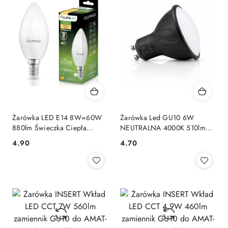
Żarówka LED E14 8W=60W
Żarówka Led GU10 6W
880lm Świeczka Ciepła
NEUTRALNA 4000K 510lm
3000K Mocna Jasna Lumiled
odpowiednik 42W Czarna
4.90
4.70
Cena:
Cena:
B35
obudowa