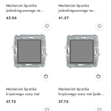
Mechanizm łącznika
Mechanizm łącznika
jednobiegunowego ze
jednobiegunowego ze
schodowym szary mat
schodowym szary mat
43.06
41.27
Cena:
Cena:
(osobne zasilanie)
(wspólne zasilanie)
Mechanizm łącznika
Mechanizm łącznika
krzyżowego szary mat
krzyżowego szary mat (jeden
klawisz bez piktogramu)
37.75
37.75
Cena:
Cena: