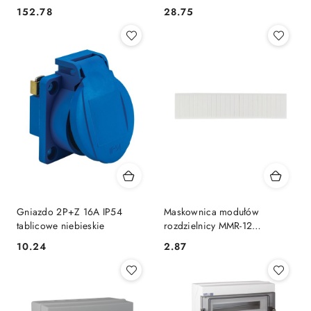
152.78
28.75
Cena:
Cena:
Gniazdo 2P+Z 16A IP54
Maskownica modułów
tablicowe niebieskie
rozdzielnicy MMR-12
(zaślepka)
10.24
2.87
Cena:
Cena: