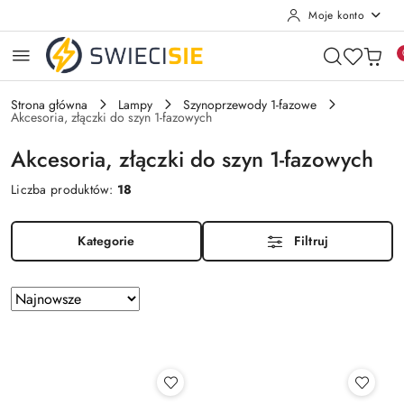
Moje konto
Przejdź do treści głównej
Przejdź do wyszukiwarki
Przejdź do moje konto
Przejdź do menu głównego
Przejdź do stopki
Strona główna
Lampy
Szynoprzewody 1-fazowe
Akcesoria, złączki do szyn 1-fazowych
Akcesoria, złączki do szyn 1-fazowych
Liczba produktów:
18
Kategorie
Filtruj
Zastosowano
Sortuj
według
sortowanie:
Najnowsze.