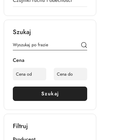
Czujniki ruchu i obecności
Szukaj
Cena
Szukaj
Filtruj
Producent