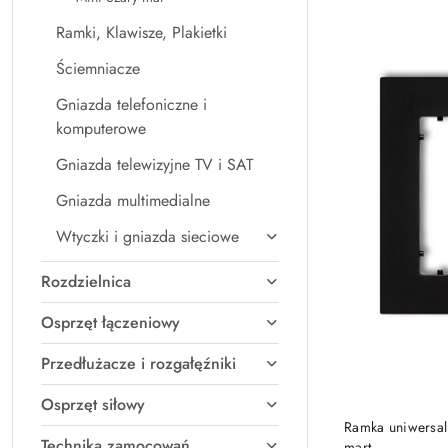
Ramki, Klawisze, Plakietki
Ściemniacze
Gniazda telefoniczne i
komputerowe
Gniazda telewizyjne TV i SAT
Gniazda multimedialne
Wtyczki i gniazda sieciowe
Rozdzielnica
Osprzęt łączeniowy
Przedłużacze i rozgałęźniki
Osprzęt siłowy
Ramka uniwersal
Technika zamocowań
mart