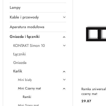
Lampy
Kable i przewody
Aparatura modułowa
Gniazda i łączniki
KONTAKT Simon 10
Łączniki
Gniazda
Karlik
Mini biały
Mini Czarny mat
Ramka uniwersal
czarny mat
Ramki
29.87
Cena:
Mini Szary mat