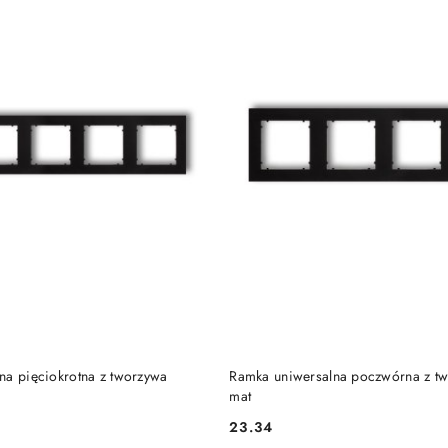
DO KOSZYKA
DO KOSZYKA
na pięciokrotna z tworzywa
Ramka uniwersalna poczwórna z tw
mat
23.34
Cena: