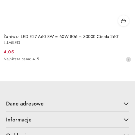
Żarówka LED E27 A60 8W = 60W 806lm 3000K Ciepła 260°
LUMILED
4.05
Cena
Najniższa
Najniższa cena:
4.5
promocyjna:
cena
z
30
dni
przed
obniżką
Dane adresowe
Informacje