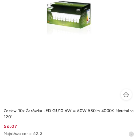
Zestaw 10x Żarówka LED GU10 6W = 50W 580lm 4000K Neutralna
120°
56.07
Cena
Najniższa
Najniższa cena:
62.3
promocyjna: