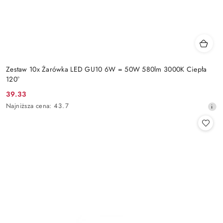
Zestaw 10x Żarówka LED GU10 6W = 50W 580lm 3000K Ciepła
120°
39.33
Cena
Najniższa
Najniższa cena:
43.7
promocyjna:
cena
z
30
dni
przed
obniżką