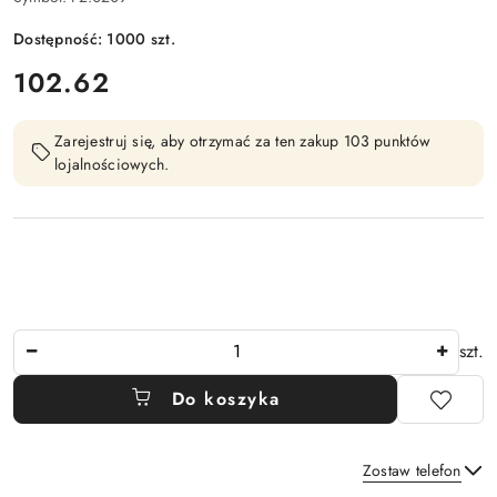
Dostępność:
1000
szt.
cena:
102.62
Zarejestruj się, aby otrzymać za ten zakup 103 punktów
lojalnościowych.
Ilość
szt.
Do koszyka
Zostaw telefon