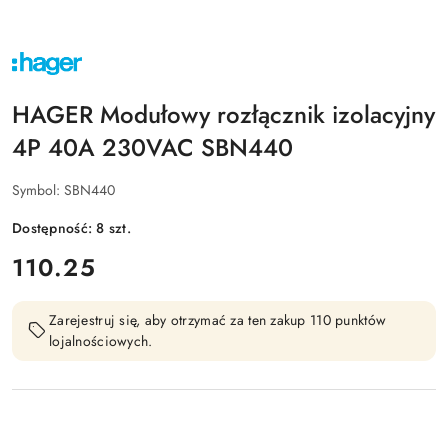
NAZWA
PRODUCENTA:
HAGER
HAGER Modułowy rozłącznik izolacyjny
4P 40A 230VAC SBN440
Symbol:
SBN440
Dostępność:
8
szt.
cena:
110.25
Zarejestruj się, aby otrzymać za ten zakup 110 punktów
lojalnościowych.