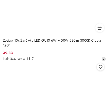
Zestaw 10x Żarówka LED GU10 6W = 50W 580lm 3000K Ciepła
120°
39.33
Cena
Najniższa
Najniższa cena:
43.7
promocyjna:
cena
z
30
dni
przed
obniżką