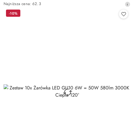
Najniższa
Najniższa cena:
62.3
promocyjna:
cena
-10%
z
30
dni
przed
obniżką