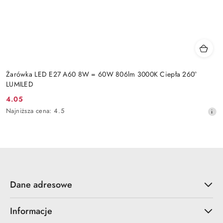
Żarówka LED E27 A60 8W = 60W 806lm 3000K Ciepła 260°
LUMILED
4.05
Cena
Najniższa
Najniższa cena:
4.5
promocyjna:
cena
z
30
dni
przed
obniżką
Dane adresowe
Informacje