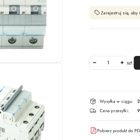
Zarejestruj się, ab
Ilość
szt.
Dostępność
Wysyłka w ciągu:
2
i
Cena przesyłki:
9
dostawa
Pobierz produkt do P