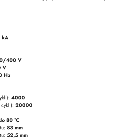
 kA
0/400 V
0 V
0 Hz
ykli):
4000
cykli):
20000
do 80 °C
tu:
83 mm
tu:
52,5 mm