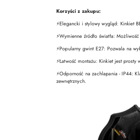
Korzyści z zakupu:
⚡️
Elegancki i stylowy wygląd: Kinkiet B
⚡️
Wymienne źródło światła: Możliwość 
⚡️
Popularny gwint E27: Pozwala na wyb
⚡️
Łatwość montażu: Kinkiet jest prosty w
⚡️
Odporność na zachlapania - IP44: Kl
zewnętrznych.