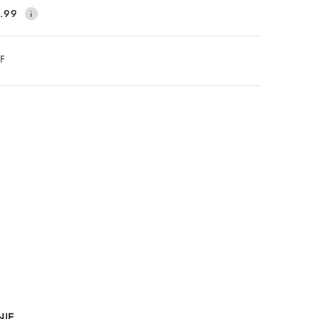
.99
DF
NIE