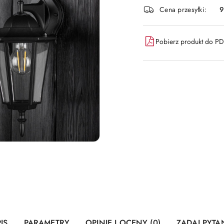
i
Cena przesyłki:
9
dostawa
Pobierz produkt do P
IS
PARAMETRY
OPINIE I OCENY (0)
ZADAJ PYTA