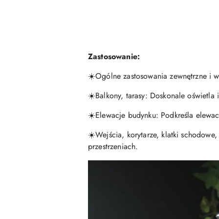
Zastosowanie:
☀️
Ogólne zastosowania zewnętrzne i w
☀️
Balkony, tarasy: Doskonale oświetla i
☀️
Elewacje budynku: Podkreśla elewacj
☀️
Wejścia, korytarze, klatki schodowe
przestrzeniach.