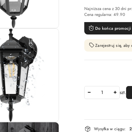
Najniższa cena z 30 dni p
Cena regularna:
49.90
Do końca promocji 
Zarejestruj się, ab
Ilość
szt.
Dostępność
Wysyłka w ciągu:
2