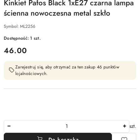
Kinkiet Pafos Black 1xE27 czarna lampa
ścienna nowoczesna metal szkło
Symbol:
ML2256
Dostępność:
1
szt.
cena:
46.00
Zarejestruj się, aby otrzymać za ten zakup 46 punktów
lojalnościowych.
Ilość
szt.
Do koszyka