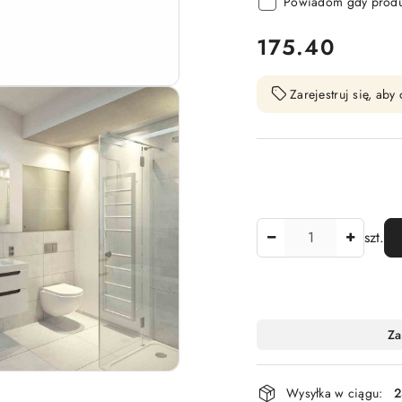
Powiadom gdy produk
cena:
175.40
Zarejestruj się, ab
Ilość
szt.
Dostępność
Za
i
dostawa
Wysyłka w ciągu:
2