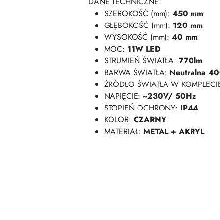
DANE TECHNICZNE:
SZEROKOŚĆ (mm):
450 mm
GŁĘBOKOŚĆ (mm):
120 mm
WYSOKOŚĆ (mm):
40 mm
MOC:
11W LED
STRUMIEŃ ŚWIATŁA:
770lm
BARWA ŚWIATŁA:
Neutralna 4
ŹRÓDŁO ŚWIATŁA W KOMPLECI
NAPIĘCIE:
~230V/ 50Hz
STOPIEŃ OCHRONY:
IP44
KOLOR:
CZARNY
MATERIAŁ:
METAL + AKRYL
Pomiń karuzelę produktów