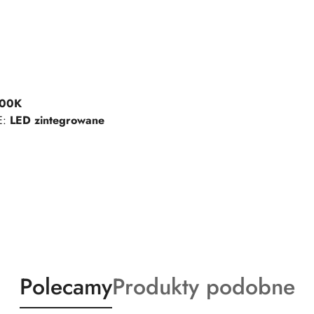
000K
E:
LED zintegrowane
Produkty
Produkty
Polecamy
Produkty podobne