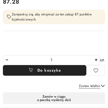
cena:
87.28
Zarejestruj się, aby otrzymać za ten zakup 87 punktów
lojalnościowych.
Ilość
szt.
Do koszyka
Zostaw telefon
Dostępność
Zamów w ciągu
a paczkę wyślemy dziś
i
Wyślij