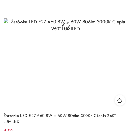
Żarówka LED E27 A60 8W = 60W 806lm 3000K Ciepła 260°
LUMILED
4.05