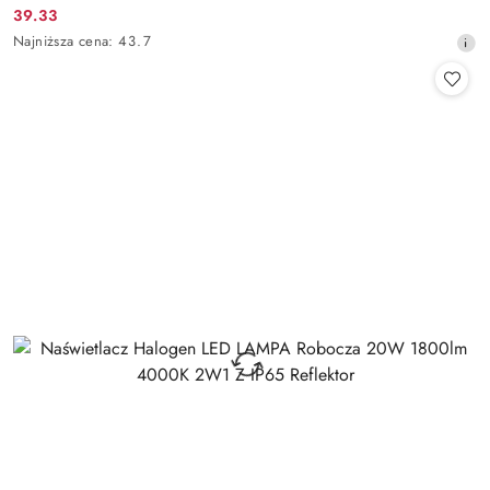
39.33
Cena
Najniższa
Najniższa cena:
43.7
promocyjna:
cena
z
30
dni
przed
obniżką