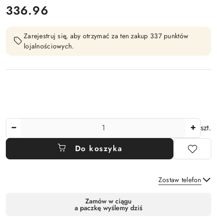
cena:
336.96
Zarejestruj się, aby otrzymać za ten zakup 337 punktów
lojalnościowych.
Ilość
szt.
Do koszyka
Zostaw telefon
Dostępność
Zamów w ciągu
a paczkę wyślemy dziś
i