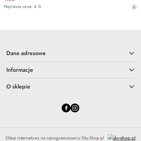
Cena
Najniższa
Najniższa cena:
4.5
promocyjna:
cena
z
30
dni
przed
obniżką
Dane adresowe
Informacje
O sklepie
Sklep internetowy na oprogramowaniu Sky-Shop.pl