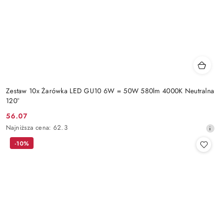
Zestaw 10x Żarówka LED GU10 6W = 50W 580lm 4000K Neutralna
120°
56.07
Cena
Najniższa
Najniższa cena:
62.3
promocyjna:
cena
-10%
z
30
dni
przed
obniżką