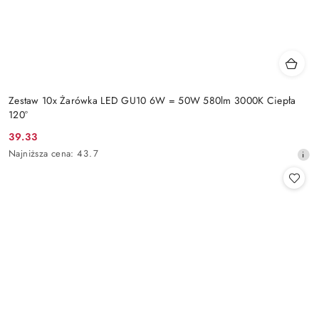
Zestaw 10x Żarówka LED GU10 6W = 50W 580lm 3000K Ciepła
120°
39.33
Cena
Najniższa
Najniższa cena:
43.7
promocyjna:
cena
z
30
dni
przed
obniżką