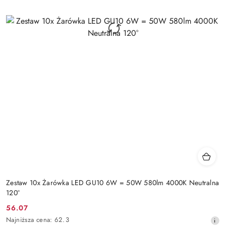
Zestaw 10x Żarówka LED GU10 6W = 50W 580lm 4000K Neutralna
120°
56.07
Cena
Najniższa
Najniższa cena:
62.3
promocyjna: