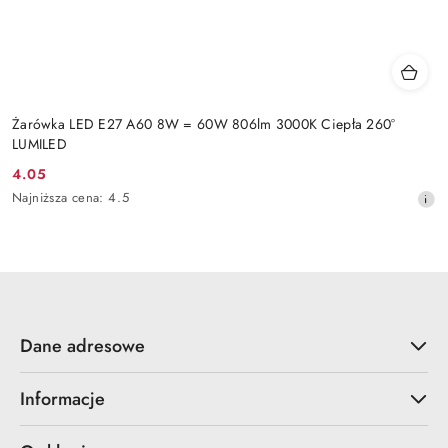
Żarówka LED E27 A60 8W = 60W 806lm 3000K Ciepła 260°
LUMILED
4.05
Cena
Najniższa
Najniższa cena:
4.5
promocyjna:
cena
z
30
dni
przed
obniżką
Dane adresowe
Informacje