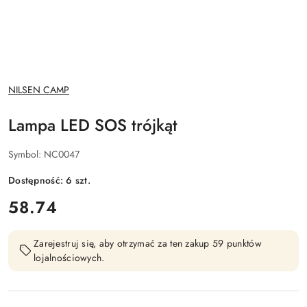
NAZWA
NILSEN CAMP
PRODUCENTA:
Lampa LED SOS trójkąt
Symbol:
NC0047
Dostępność:
6
szt.
cena:
58.74
Zarejestruj się, aby otrzymać za ten zakup 59 punktów
lojalnościowych.