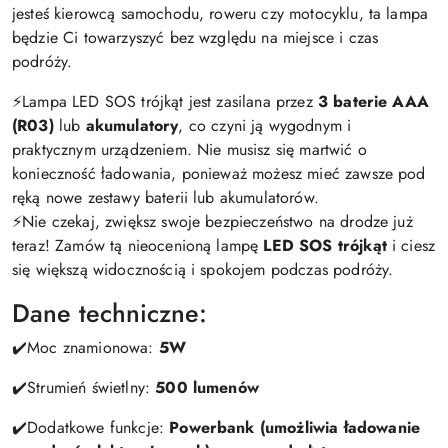
jesteś kierowcą samochodu, roweru czy motocyklu, ta lampa
będzie Ci towarzyszyć bez względu na miejsce i czas
podróży.
⚡️Lampa LED SOS trójkąt jest zasilana przez
3 baterie AAA
(R03)
lub
akumulatory
, co czyni ją wygodnym i
praktycznym urządzeniem. Nie musisz się martwić o
konieczność ładowania, ponieważ możesz mieć zawsze pod
ręką nowe zestawy baterii lub akumulatorów.
⚡️Nie czekaj, zwiększ swoje bezpieczeństwo na drodze już
teraz! Zamów tą nieocenioną lampę
LED SOS trójkąt
i ciesz
się większą widocznością i spokojem podczas podróży.
Dane techniczne:
✔️Moc znamionowa:
5W
✔️Strumień świetlny:
500 lumenów
✔️Dodatkowe funkcje:
Powerbank (umożliwia ładowanie