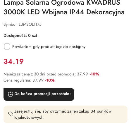
Lampa Solarna Ogrodowa KWADRUS
3000K LED Wbijana IP44 Dekoracyjna
Symbol:
LUMSOL1175
Dostępność:
0
szt.
Powiadom gdy produkt będzie dostępny
Cena:
34.19
Rabat:
Najniższa cena z 30 dni przed promocją:
37.99
-10%
Rabat:
Cena regularna:
37.99
-10%
Do końca promocji pozostało:
Zarejestruj się, aby otrzymać za ten zakup 34 punktów
lojalnościowych.