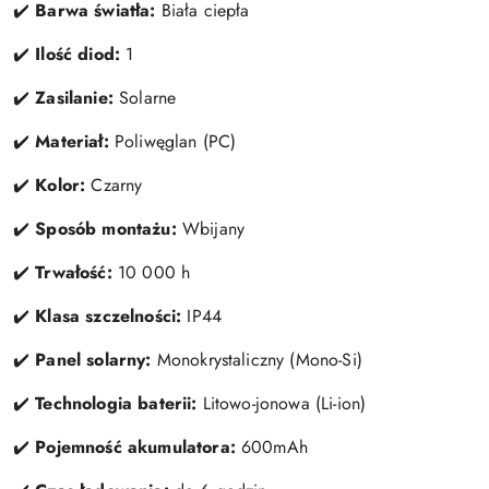
✔️
Barwa światła:
Biała ciepła
✔️
Ilość diod:
1
✔️
Zasilanie:
Solarne
✔️
Materiał:
Poliwęglan (PC)
✔️
Kolor:
Czarny
✔️
Sposób montażu:
Wbijany
✔️
Trwałość:
10 000 h
✔️
Klasa szczelności:
IP44
✔️
Panel solarny:
Monokrystaliczny (Mono-Si)
✔️
Technologia baterii:
Litowo-jonowa (Li-ion)
✔️
Pojemność akumulatora:
600mAh