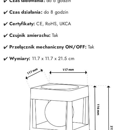
✔️
Czas ładowania:
do 6 godzin
✔️
Czas działania:
do 8 godzin
✔️
Certyfikaty:
CE, RoHS, UKCA
✔️
Czujnik zmierzchu:
Tak
✔️
Przełącznik mechaniczny ON/OFF:
Tak
✔️
Wymiary:
11.7 x 11.7 x 21.5 cm