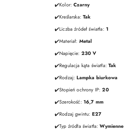
✔️Kolor:
Czarny
✔️Kreślarska:
Tak
✔️Liczba źródeł światła:
1
✔️Materiał:
Metal
✔️Napięcie:
230 V
✔️Regulacja kąta światła:
Tak
✔️Rodzaj:
Lampka biurkowa
✔️Stopień ochrony IP:
20
✔️Szerokość:
16,7 mm
✔️Rodzaj gwintu:
E27
✔️Typ źródła światła:
Wymienne