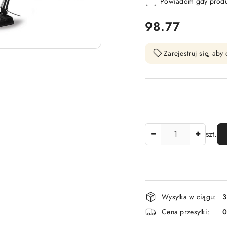
Powiadom gdy produk
cena:
98.77
Zarejestruj się, ab
Ilość
szt.
Dostępność
Wysyłka w ciągu:
3
i
Cena przesyłki:
dostawa