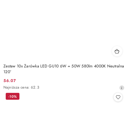
Zestaw 10x Żarówka LED GU10 6W = 50W 580lm 4000K Neutralna
120°
56.07
Cena
Najniższa
Najniższa cena:
62.3
promocyjna:
cena
-10%
z
30
dni
przed
obniżką