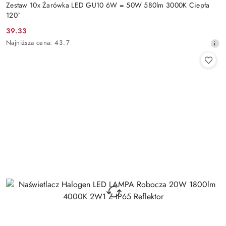
Zestaw 10x Żarówka LED GU10 6W = 50W 580lm 3000K Ciepła
120°
39.33
Cena
Najniższa
Najniższa cena:
43.7
promocyjna:
cena
z
30
dni
przed
obniżką