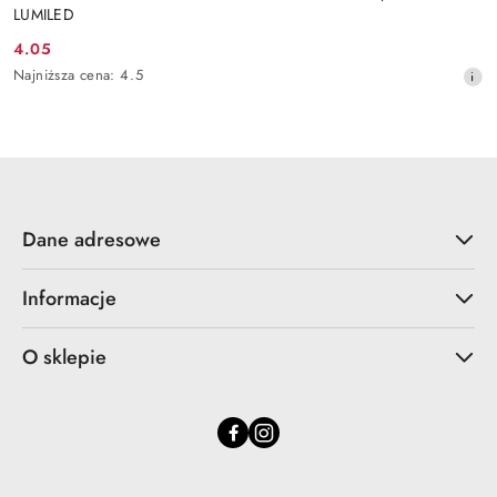
LUMILED
4.05
Cena
Najniższa
Najniższa cena:
4.5
promocyjna:
cena
z
30
dni
przed
obniżką
Dane adresowe
Informacje
O sklepie