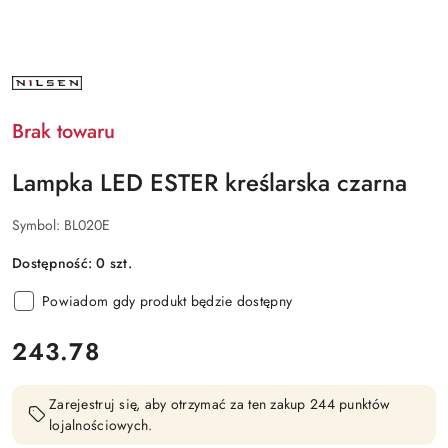
NAZWA
PRODUCENTA:
NILSEN
Brak towaru
Lampka LED ESTER kreślarska czarna
Symbol:
BL020E
Dostępność:
0
szt.
Powiadom gdy produkt będzie dostępny
cena:
243.78
Zarejestruj się, aby otrzymać za ten zakup 244 punktów
lojalnościowych.