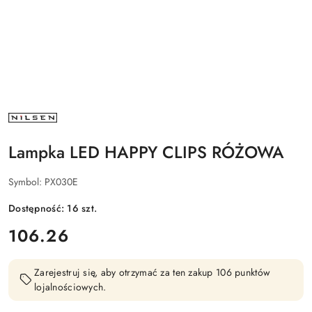
NAZWA
PRODUCENTA:
NILSEN
Lampka LED HAPPY CLIPS RÓŻOWA
Symbol:
PX030E
Dostępność:
16
szt.
cena:
106.26
Zarejestruj się, aby otrzymać za ten zakup 106 punktów
lojalnościowych.