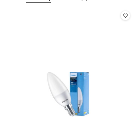
Pomiń karuzelę produktów
o
o
statusie:
statusie: