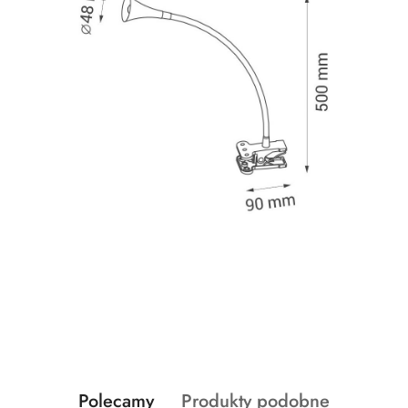
Produkty
Produkty
Polecamy
Produkty podobne