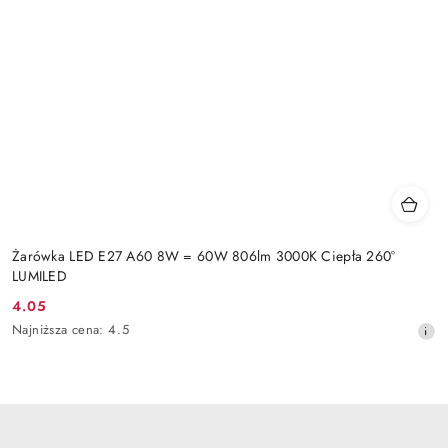
Żarówka LED E27 A60 8W = 60W 806lm 3000K Ciepła 260°
LUMILED
4.05
Cena
Najniższa
Najniższa cena:
4.5
promocyjna:
cena
z
30
dni
przed
obniżką