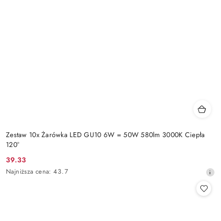
Zestaw 10x Żarówka LED GU10 6W = 50W 580lm 3000K Ciepła
120°
39.33
Cena
Najniższa
Najniższa cena:
43.7
promocyjna:
cena
z
30
dni
przed