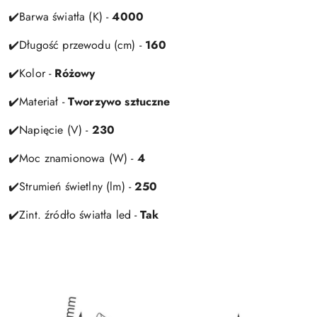
✔️Barwa światła (K) -
4000
✔️Długość przewodu (cm) -
160
✔️Kolor -
Różowy
✔️Materiał -
Tworzywo sztuczne
✔️Napięcie (V) -
230
✔️Moc znamionowa (W) -
4
✔️Strumień świetlny (lm) -
250
✔️Zint. źródło światła led -
Tak