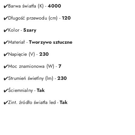
✔️Barwa światła (K) -
4000
✔️Długość przewodu (cm) -
120
✔️Kolor -
Szary
✔️Materiał -
Tworzywo sztuczne
✔️Napięcie (V) -
230
✔️Moc znamionowa (W) -
7
✔️Strumień świetlny (lm) -
230
✔️Ściemnialny -
Tak
✔️Zint. źródło światła led -
Tak