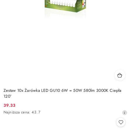
Zestaw 10x Żarówka LED GU10 6W = 50W 580lm 3000K Ciepła
120°
39.33
Cena
Najniższa
Najniższa cena:
43.7
promocyjna:
cena
z
30