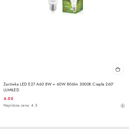
Żarówka LED E27 A60 8W = 60W 806lm 3000K Ciepła 260°
LUMILED
4.05
Cena
Najniższa
Najniższa cena:
4.5
promocyjna:
cena
z
30
dni