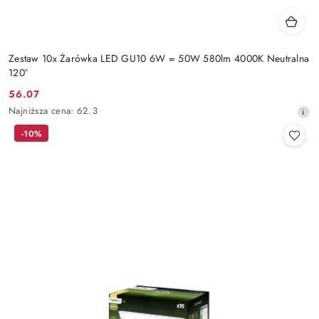
Zestaw 10x Żarówka LED GU10 6W = 50W 580lm 4000K Neutralna
120°
56.07
Cena
Najniższa
Najniższa cena:
62.3
promocyjna:
cena
-10%
z
30
dni
przed
obniżką