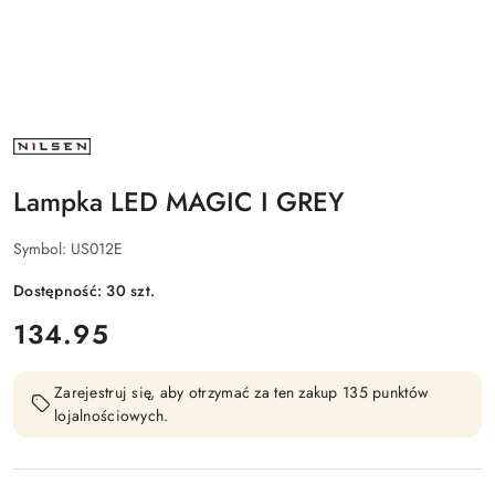
NAZWA
PRODUCENTA:
NILSEN
Lampka LED MAGIC I GREY
Symbol:
US012E
Dostępność:
30
szt.
cena:
134.95
Zarejestruj się, aby otrzymać za ten zakup 135 punktów
lojalnościowych.