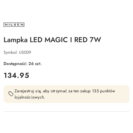
NAZWA
PRODUCENTA:
NILSEN
Lampka LED MAGIC I RED 7W
Symbol:
US009
Dostępność:
26
szt.
cena:
134.95
Zarejestruj się, aby otrzymać za ten zakup 135 punktów
lojalnościowych.