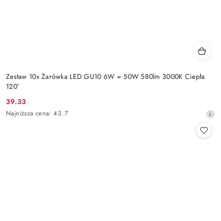
Zestaw 10x Żarówka LED GU10 6W = 50W 580lm 3000K Ciepła
120°
39.33
Cena
Najniższa
Najniższa cena:
43.7
promocyjna:
cena
z
30
dni
przed
obniżką