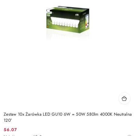
Zestaw 10x Żarówka LED GU10 6W = 50W 580lm 4000K Neutralna
120°
56.07
Cena