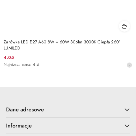
Żarówka LED E27 A60 8W = 60W 806lm 3000K Ciepła 260°
LUMILED
4.05
Cena
Najniższa
Najniższa cena:
4.5
promocyjna:
cena
z
30
dni
przed
obniżką
Dane adresowe
Informacje