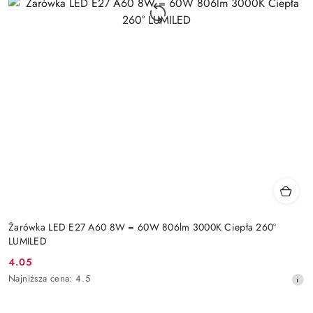
Żarówka LED E27 A60 8W = 60W 806lm 3000K Ciepła 260°
LUMILED
4.05
Cena
Najniższa
Najniższa cena:
4.5
promocyjna:
cena
z