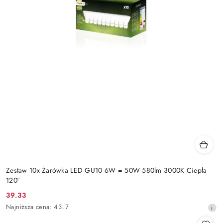
Zestaw 10x Żarówka LED GU10 6W = 50W 580lm 3000K Ciepła
120°
39.33
Cena
Najniższa
Najniższa cena:
43.7
promocyjna:
cena