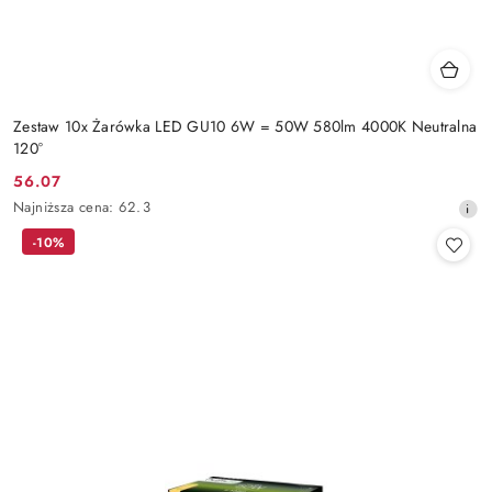
Zestaw 10x Żarówka LED GU10 6W = 50W 580lm 4000K Neutralna
120°
56.07
Cena
Najniższa
Najniższa cena:
62.3
promocyjna:
cena
-10%
z
30
dni
przed
obniżką