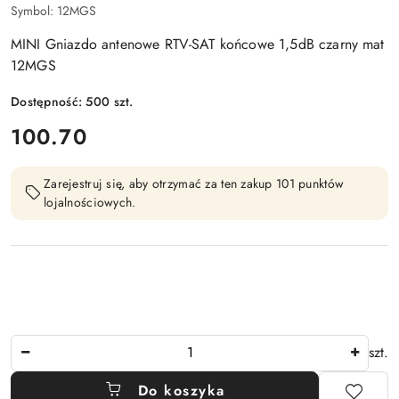
Symbol:
12MGS
MINI Gniazdo antenowe RTV-SAT końcowe 1,5dB czarny mat
12MGS
Dostępność:
500
szt.
cena:
100.70
Zarejestruj się, aby otrzymać za ten zakup 101 punktów
lojalnościowych.
Ilość
szt.
Do koszyka