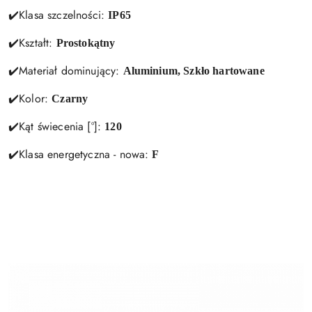
✔️Klasa szczelności:
IP65
✔️Kształt:
Prostokątny
✔️Materiał dominujący:
Aluminium, Szkło hartowane
✔️Kolor:
Czarny
✔️Kąt świecenia [°]:
120
✔️Klasa energetyczna - nowa:
F