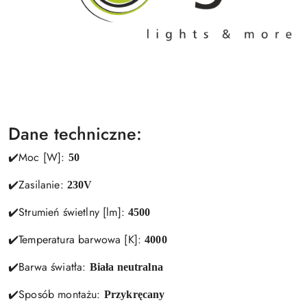
Dane techniczne:
✔️Moc [W]:
50
✔️Zasilanie:
230V
✔️Strumień świetlny [lm]:
4500
✔️Temperatura barwowa [K]:
4000
✔️Barwa światła:
Biała neutralna
✔️Sposób montażu:
Przykręcany