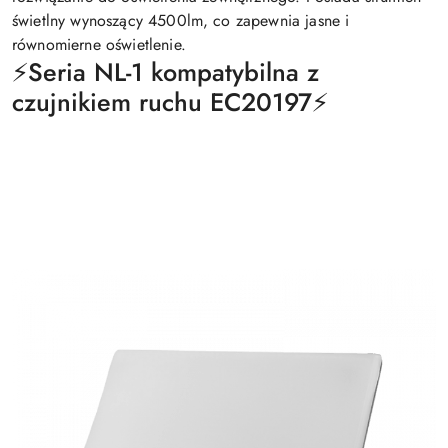
świetlny wynoszący 4500lm, co zapewnia jasne i
równomierne oświetlenie.
⚡️Seria NL-1 kompatybilna z
czujnikiem ruchu EC20197⚡️