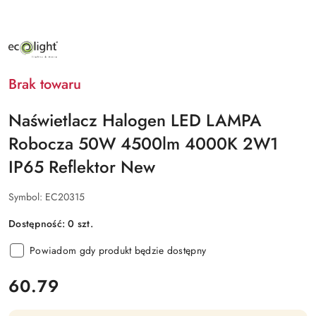
NAZWA
PRODUCENTA:
ECO
LIGHT
Brak towaru
Naświetlacz Halogen LED LAMPA
Robocza 50W 4500lm 4000K 2W1
IP65 Reflektor New
Symbol:
EC20315
Dostępność:
0
szt.
Powiadom gdy produkt będzie dostępny
cena:
60.79