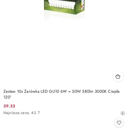
Zestaw 10x Żarówka LED GU10 6W = 50W 580lm 3000K Ciepła
120°
39.33
Cena
Najniższa
Najniższa cena:
43.7
promocyjna:
cena
z
30