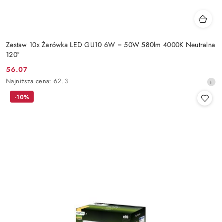
Zestaw 10x Żarówka LED GU10 6W = 50W 580lm 4000K Neutralna
120°
56.07
Cena
Najniższa
Najniższa cena:
62.3
promocyjna:
cena
-10%
z
30
dni
przed
obniżką