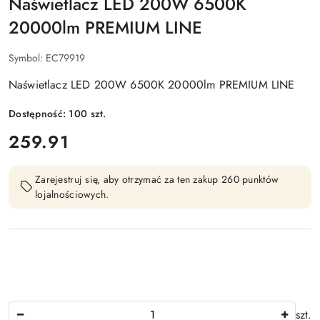
Naświetlacz LED 200W 6500K
20000lm PREMIUM LINE
Symbol:
EC79919
Naświetlacz LED 200W 6500K 20000lm PREMIUM LINE
Dostępność:
100
szt.
cena:
259.91
Zarejestruj się, aby otrzymać za ten zakup 260 punktów
lojalnościowych.
Ilość
szt.