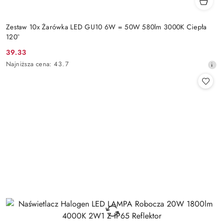
Zestaw 10x Żarówka LED GU10 6W = 50W 580lm 3000K Ciepła
120°
39.33
Cena
Najniższa
Najniższa cena:
43.7
promocyjna:
cena
z
30
dni
przed
obniżką