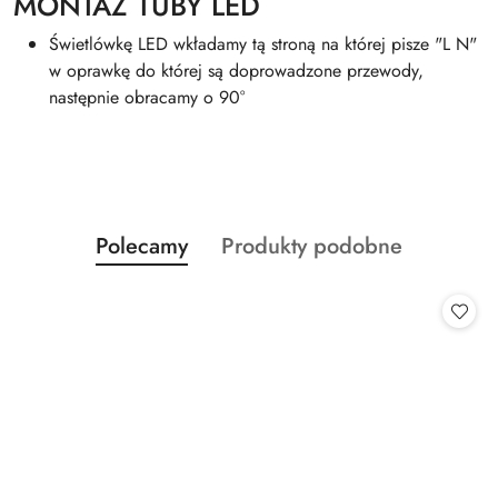
MONTAŻ TUBY LED
Świetlówkę LED wkładamy tą stroną na której pisze "L N"
w oprawkę do której są doprowadzone przewody,
następnie obracamy o 90°
Produkty
Produkty
Polecamy
Produkty podobne
Pomiń karuzelę produktów
o
o
statusie:
statusie: