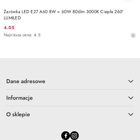
Żarówka LED E27 A60 8W = 60W 806lm 3000K Ciepła 260°
LUMILED
4.05
Cena
Najniższa
Najniższa cena:
4.5
promocyjna:
cena
z
30
dni
przed
obniżką
Dane adresowe
Informacje
O sklepie