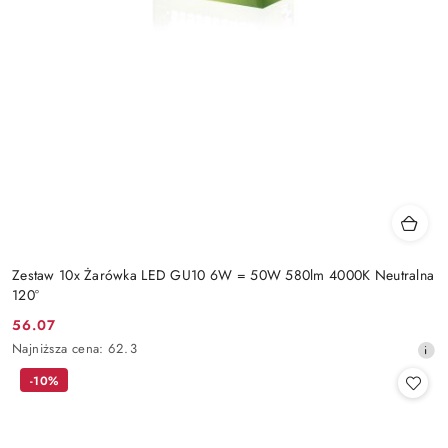
Zestaw 10x Żarówka LED GU10 6W = 50W 580lm 4000K Neutralna
120°
56.07
Cena
Najniższa
Najniższa cena:
62.3
promocyjna:
cena
-10%
z
30
dni
przed