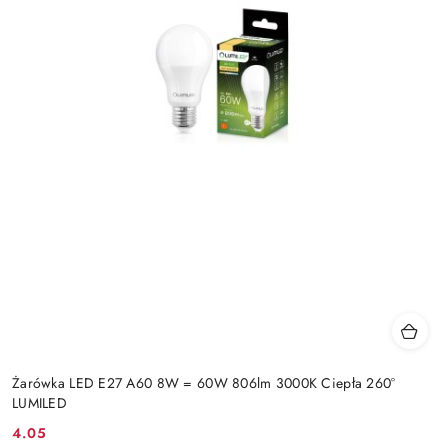
Żarówka LED E27 A60 8W = 60W 806lm 3000K Ciepła 260°
LUMILED
4.05
Cena