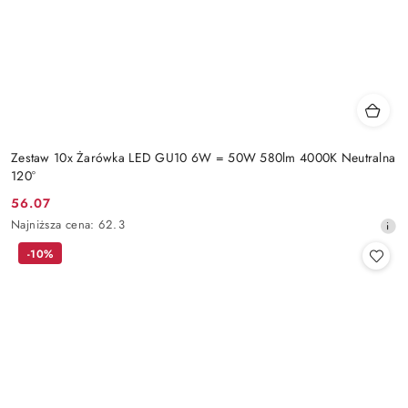
Zestaw 10x Żarówka LED GU10 6W = 50W 580lm 4000K Neutralna
120°
56.07
Cena
Najniższa
Najniższa cena:
62.3
promocyjna:
cena
-10%
z
30
dni
przed
obniżką