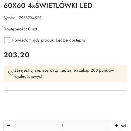
60X60 4xŚWIETLÓWKI LED
Symbol:
7558734595
Dostępność:
0
szt.
Powiadom gdy produkt będzie dostępny
cena:
203.20
Zarejestruj się, aby otrzymać za ten zakup 203 punktów
lojalnościowych.
Ilość
szt.