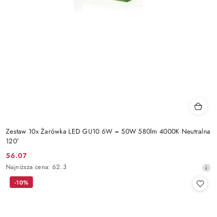
Zestaw 10x Żarówka LED GU10 6W = 50W 580lm 4000K Neutralna
120°
56.07
Cena
Najniższa
Najniższa cena:
62.3
promocyjna:
cena
-10%
z
30
dni
przed