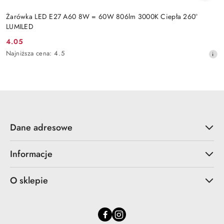
Żarówka LED E27 A60 8W = 60W 806lm 3000K Ciepła 260°
LUMILED
4.05
Cena
Najniższa
Najniższa cena:
4.5
promocyjna:
cena
z
30
dni
przed
obniżką
Dane adresowe
Informacje
O sklepie