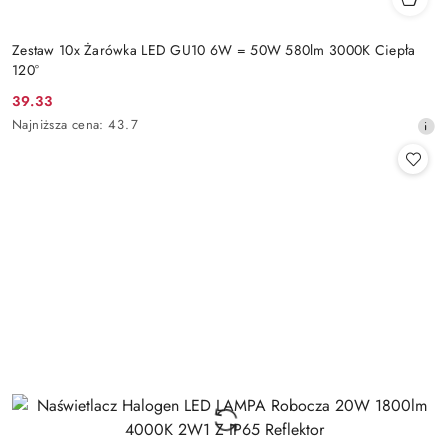
Zestaw 10x Żarówka LED GU10 6W = 50W 580lm 3000K Ciepła
120°
39.33
Cena
Najniższa
Najniższa cena:
43.7
promocyjna:
cena
z
30
dni
przed
obniżką