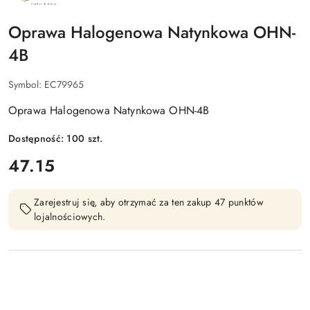
PRODUCENTA:
ECO
LIGHT
Oprawa Halogenowa Natynkowa OHN-
4B
Symbol:
EC79965
Oprawa Halogenowa Natynkowa OHN-4B
Dostępność:
100
szt.
cena:
47.15
Zarejestruj się, aby otrzymać za ten zakup 47 punktów
lojalnościowych.