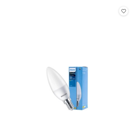
o
o
statusie:
statusie: