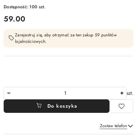
Dostępność:
100
szt.
cena:
59.00
Zarejestruj się, aby otrzymać za ten zakup 59 punktów
lojalnościowych.
Ilość
szt.
Do koszyka
Zostaw telefon