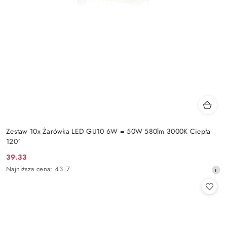
Zestaw 10x Żarówka LED GU10 6W = 50W 580lm 3000K Ciepła
120°
39.33
Cena
Najniższa
Najniższa cena:
43.7
promocyjna:
cena
z
30
dni
przed
obniżką