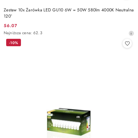
Zestaw 10x Żarówka LED GU10 6W = 50W 580lm 4000K Neutralna
120°
56.07
Cena
Najniższa
Najniższa cena:
62.3
promocyjna:
cena
-10%
z
30
dni
przed
obniżką