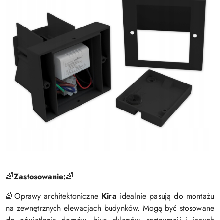
Zastosowanie:
🌈
🌈
Oprawy architektoniczne
Kira
idealnie pasują do montażu
🌈
na zewnętrznych elewacjach budynków. Mogą być stosowane
do oświetlania domów, biur, sklepów, restauracji i innych