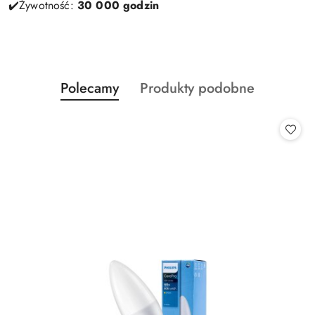
✔️Żywotność:
30 000 godzin
Produkty
Produkty
Polecamy
Produkty podobne
Pomiń karuzelę produktów
o
o
statusie:
statusie: