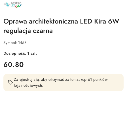
NAZWA
PRODUCENTA:
MASTER
LED
Oprawa architektoniczna LED Kira 6W
regulacja czarna
Symbol:
1458
Dostępność:
1
szt.
cena:
60.80
Zarejestruj się, aby otrzymać za ten zakup 61 punktów
lojalnościowych.