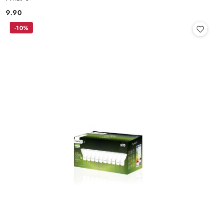
9.90
Cena:
-10%