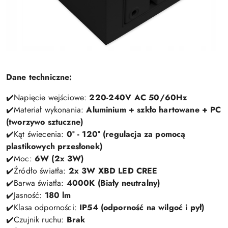
Dane techniczne:
✔️Napięcie wejściowe:
220-240V AC 50/60Hz
✔️Materiał wykonania:
Aluminium + szkło hartowane + PC
(tworzywo sztuczne)
✔️Kąt świecenia:
0° - 120° (regulacja za pomocą
plastikowych przesłonek)
✔️Moc:
6W (2x 3W)
✔️Źródło światła:
2x 3W XBD LED CREE
✔️Barwa światła:
4000K (Biały neutralny)
✔️Jasność:
180 lm
✔️Klasa odporności:
IP54 (odporność na wilgoć i pył)
✔️Czujnik ruchu:
Brak