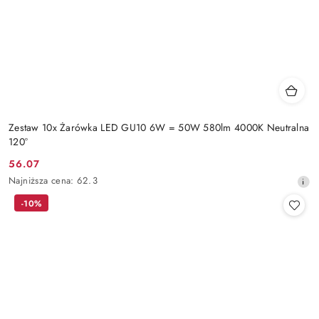
Zestaw 10x Żarówka LED GU10 6W = 50W 580lm 4000K Neutralna
120°
56.07
Cena
Najniższa
Najniższa cena:
62.3
promocyjna:
cena
-10%
z
30
dni
przed
obniżką