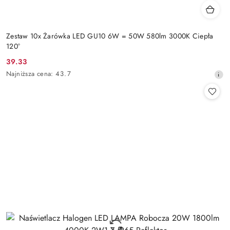
Zestaw 10x Żarówka LED GU10 6W = 50W 580lm 3000K Ciepła
120°
39.33
Cena
Najniższa
Najniższa cena:
43.7
promocyjna:
cena
z
30
dni
przed
obniżką