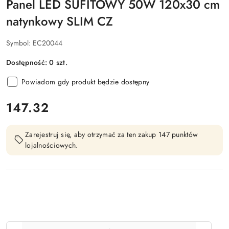
Panel LED SUFITOWY 50W 120x30 cm
natynkowy SLIM CZ
Symbol:
EC20044
Dostępność:
0
szt.
Powiadom gdy produkt będzie dostępny
cena:
147.32
Zarejestruj się, aby otrzymać za ten zakup 147 punktów
lojalnościowych.
Ilość