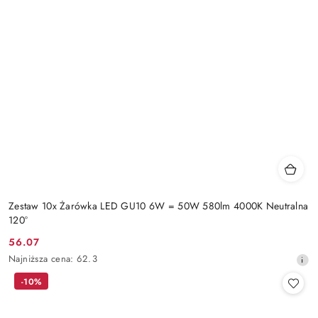
Zestaw 10x Żarówka LED GU10 6W = 50W 580lm 4000K Neutralna
120°
56.07
Cena
Najniższa
Najniższa cena:
62.3
promocyjna:
cena
-10%
z
30
dni