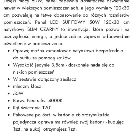
Dzięki mocy 50W, panel zapewnia dostateczne oświetlenie
nawet w większych pomieszczeniach, a jego wymiary 120x30
cm pozwalają na łatwe dopasowanie do różnych rozmiarów
pomieszczeń. Panel LED SUFITOWY 50W 120x30 cm
natynkowy SLIM CZARNY to inwestycja, która pozwoli na
oszczędność energii, a jednocześnie zapewni odpowiednie
oświetlenie w pomieszczeniu.
Oprawę można zamontować natynkowo bezpośrednio
do sufitu za pomocą kołków
Wysokość jedynie 3,8cm - doskonale nada się do
niskich pomieszczeń
W zestawie dołączony zasilacz
mleczny klosz
50W
Barwa Neutralna 4000K
Kąt świecenia 120°
Pakowane po 5szt. w kartonie zbiorczym(każda
pojedyncza oprawa ma również swój karton) - kupując
1szt. na aukcji otrzymujesz 1szt.