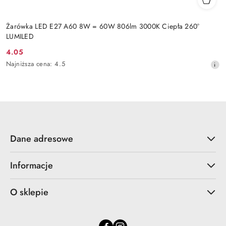
Żarówka LED E27 A60 8W = 60W 806lm 3000K Ciepła 260°
LUMILED
4.05
Cena
Najniższa
Najniższa cena:
4.5
promocyjna:
cena
z
30
dni
przed
obniżką
Dane adresowe
Informacje
O sklepie