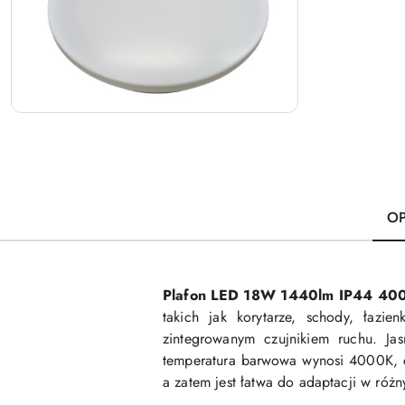
OP
Plafon LED 18W 1440lm IP44 40
takich jak korytarze, schody, łazi
zintegrowanym czujnikiem ruchu. J
temperatura barwowa wynosi 4000K, co 
a zatem jest łatwa do adaptacji w róż