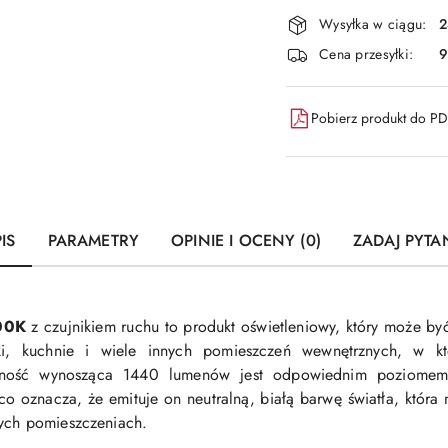
dostawa
Wysyłka w ciągu:
2
Cena przesyłki:
9
Pobierz produkt do P
IS
PARAMETRY
OPINIE I OCENY (0)
ZADAJ PYTA
00K
z czujnikiem ruchu to produkt oświetleniowy, który może by
enki, kuchnie i wiele innych pomieszczeń wewnętrznych, w k
asność wynosząca 1440 lumenów jest odpowiednim poziomem 
oznacza, że emituje on neutralną, białą barwę światła, która nie
nych pomieszczeniach.