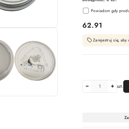
Powiadom gdy produk
cena:
62.91
Zarejestruj się, ab
Ilość
szt.
Dostępność
Za
i