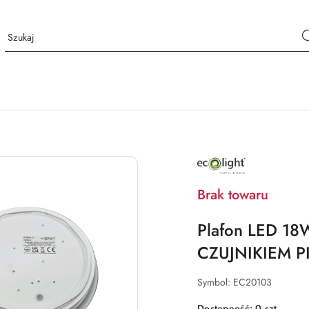
NAZWA
PRODUCENTA:
ECO
LIGHT
Brak towaru
Plafon LED 18
CZUJNIKIEM P
Symbol:
EC20103
Dostępność:
0
szt.