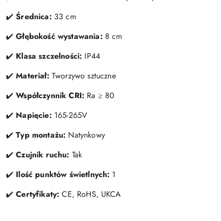
✔️
Średnica:
33 cm
✔️
Głębokość wystawania:
8 cm
✔️
Klasa szczelności:
IP44
✔️
Materiał:
Tworzywo sztuczne
✔️
Współczynnik CRI:
Ra ≥ 80
✔️
Napięcie:
165-265V
✔️
Typ montażu:
Natynkowy
✔️
Czujnik ruchu:
Tak
✔️
Ilość punktów świetlnych:
1
✔️
Certyfikaty:
CE, RoHS, UKCA