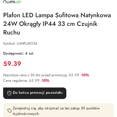
NAZWA
PRODUCENTA:
LUMILED
Plafon LED Lampa Sufitowa Natynkowa
24W Okrągły IP44 33 cm Czujnik
Ruchu
Symbol:
LUMPLA0136
Dostępność:
4
szt.
Cena:
59.39
Rabat:
Najniższa cena z 30 dni przed promocją:
65.99
-10%
Rabat:
Cena regularna:
65.99
-10%
Do końca promocji pozostało:
Zarejestruj się, aby otrzymać za ten zakup 59 punktów
lojalnościowych.