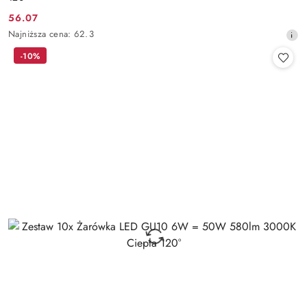
56.07
Cena
Najniższa
Najniższa cena:
62.3
promocyjna:
cena
-10%
z
30
dni
przed
obniżką