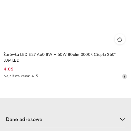
Żarówka LED E27 A60 8W = 60W 806lm 3000K Ciepła 260°
LUMILED
4.05
Cena
Najniższa
Najniższa cena:
4.5
promocyjna:
cena
z
30
dni
przed
obniżką
Dane adresowe