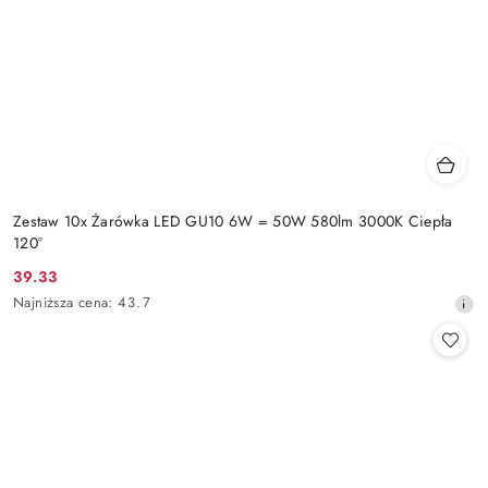
Zestaw 10x Żarówka LED GU10 6W = 50W 580lm 3000K Ciepła
120°
39.33
Cena
Najniższa
Najniższa cena:
43.7
promocyjna:
cena
z
30
dni
przed
obniżką