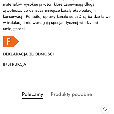
materiałów wysokiej jakości, które zapewniają długą
żywotność, co oznacza mniejsze koszty eksploatacji i
konserwacji. Ponadto, oprawy kanałowe LED są bardzo łatwe
w instalacji i nie wymagają specjalistycznej wiedzy ani
umiejętności.
DEKLARACJA ZGODNOŚCI
INSTRUKCJA
Produkty
Produkty
Polecamy
Produkty podobne
Pomiń karuzelę produktów
o
o
statusie:
statusie: