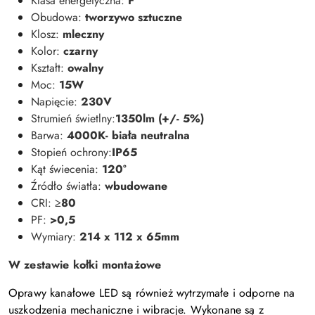
Klasa energetyczna:
F
Obudowa:
tworzywo sztuczne
Klosz:
mleczny
Kolor:
czarny
Kształt:
owalny
Moc:
15W
Napięcie:
230V
Strumień świetlny:
1350lm (+/- 5%)
Barwa:
4000K- biała neutralna
Stopień ochrony:
IP65
Kąt świecenia:
120°
Źródło światła:
wbudowane
CRI:
≥80
PF:
>0,5
Wymiary:
214 x 112 x 65mm
W zestawie kołki montażowe
Oprawy kanałowe LED są również wytrzymałe i odporne na
uszkodzenia mechaniczne i wibracje. Wykonane są z