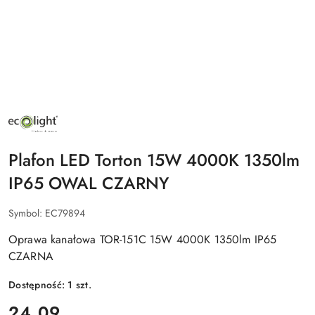
NAZWA
PRODUCENTA:
ECO
LIGHT
Plafon LED Torton 15W 4000K 1350lm
IP65 OWAL CZARNY
Symbol:
EC79894
Oprawa kanałowa TOR-151C 15W 4000K 1350lm IP65
CZARNA
Dostępność:
1
szt.
cena:
24.09