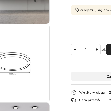
Zarejestruj się, ab
Ilość
szt.
Dostępność
Za
i
dostawa
Wysyłka w ciągu:
2
Cena przesyłki:
9