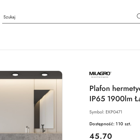
NAZWA
PRODUCENTA:
MILAGRO
Plafon hermet
IP65 1900lm Ł
Symbol:
EKP0471
Dostępność:
110
szt.
cena:
45.70