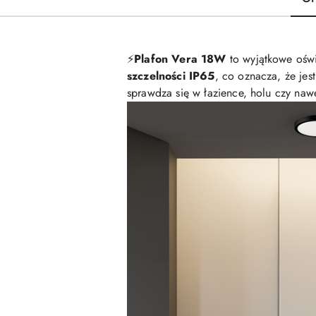
⚡️
Plafon Vera 18W
to wyjątkowe oświ
szczelności IP65
, co oznacza, że jes
sprawdza się w łazience, holu czy naw