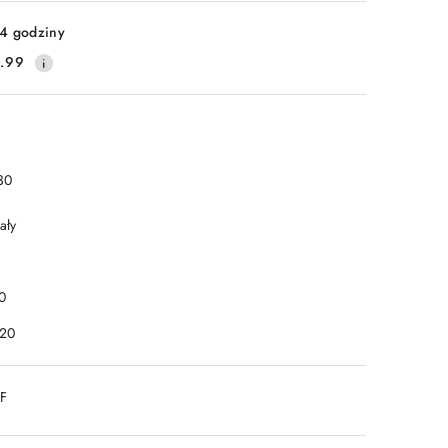
4 godziny
.99
30
ały
0
P20
DF