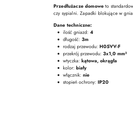
Przedłużacze domowe
to standardow
czy sypialni. Zapadki blokujące w gn
Dane techniczne:
ilość gniazd:
4
długość:
3m
rodzaj przewodu:
H05VV-F
przekrój przewodu:
3x1,0 mm²
wtyczka:
kątowa, okrągła
kolor:
biały
włącznik:
nie
stopień ochrony:
IP20
Pomiń karuzelę produktów