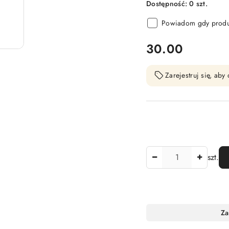
Dostępność:
0
szt.
Powiadom gdy produk
cena:
30.00
Zarejestruj się, ab
Ilość
szt.
Dostępność
Za
i