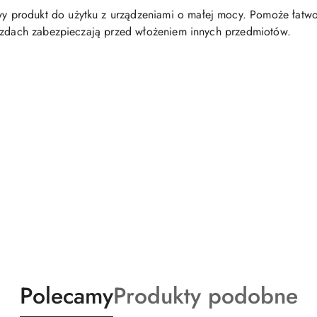
y produkt do użytku z urządzeniami o małej mocy. Pomoże łatwo r
iazdach zabezpieczają przed włożeniem innych przedmiotów.
Produkty
Produkty
Polecamy
Produkty podobne