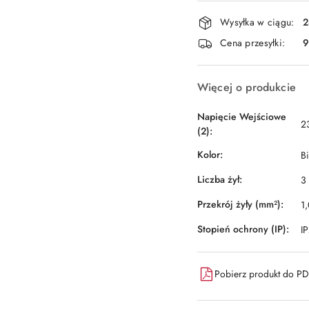
dostawa
Wysyłka w ciągu:
2
Cena przesyłki:
9
Więcej o produkcie
Napięcie Wejściowe
2
(2):
Kolor:
Bi
Liczba żył:
3
Przekrój żyły (mm²):
1,
Stopień ochrony (IP):
I
Pobierz produkt do P