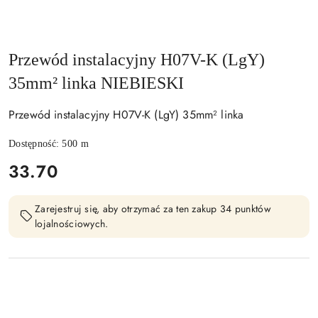
Przewód instalacyjny H07V-K (LgY)
35mm² linka NIEBIESKI
Przewód instalacyjny H07V-K (LgY) 35mm² linka
Dostępność:
500
m
cena:
33.70
Zarejestruj się, aby otrzymać za ten zakup 34 punktów
lojalnościowych.