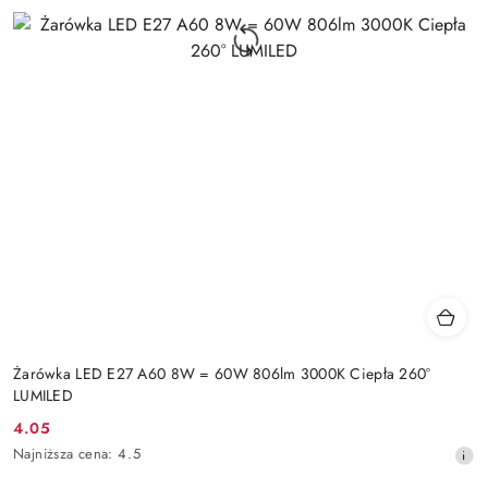
Żarówka LED E27 A60 8W = 60W 806lm 3000K Ciepła 260°
LUMILED
4.05
Cena
Najniższa
Najniższa cena:
4.5
promocyjna:
cena