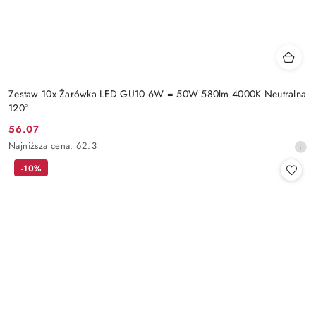
Zestaw 10x Żarówka LED GU10 6W = 50W 580lm 4000K Neutralna
120°
56.07
Cena
Najniższa
Najniższa cena:
62.3
promocyjna:
cena
-10%
z
30
dni
przed
obniżką