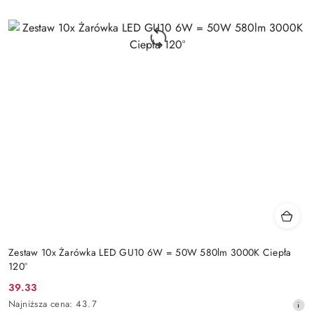
Zestaw 10x Żarówka LED GU10 6W = 50W 580lm 3000K Ciepła
120°
39.33
Cena
Najniższa
Najniższa cena:
43.7
promocyjna: