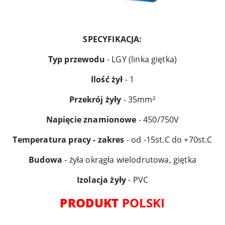
SPECYFIKACJA:
Typ przewodu
- LGY (linka giętka)
Ilość żył
- 1
Przekrój żyły
- 35mm²
Napięcie
znamionowe
- 450/750V
Temperatura pracy - zakres
- od -15st.C do +70st.C
Budowa
- żyła okrągła wielodrutowa, giętka
Izolacja żyły
- PVC
PRODUKT
POLSKI