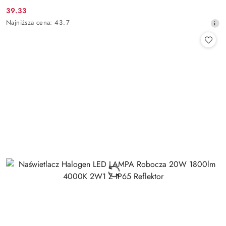
39.33
Cena
Najniższa
Najniższa cena:
43.7
promocyjna:
cena
z
30
dni
przed
obniżką