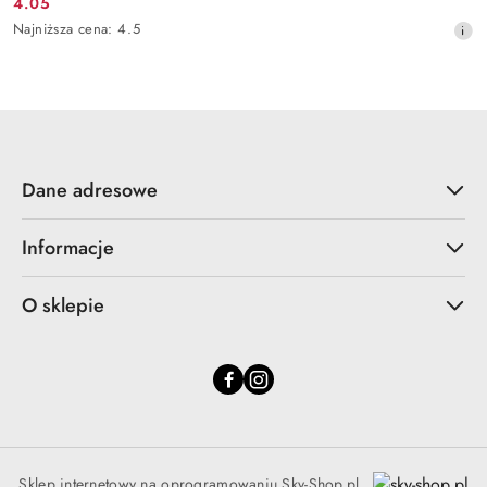
4.05
Cena
Najniższa
Najniższa cena:
4.5
promocyjna:
cena
z
30
dni
przed
obniżką
Dane adresowe
Informacje
O sklepie
Sklep internetowy na oprogramowaniu Sky-Shop.pl