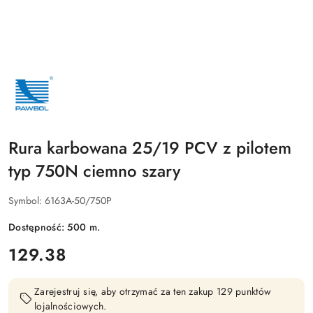
NAZWA
PRODUCENTA:
PAWBOL
Rura karbowana 25/19 PCV z pilotem
typ 750N ciemno szary
Symbol:
6163A-50/750P
Dostępność:
500
m.
cena:
129.38
Zarejestruj się, aby otrzymać za ten zakup 129 punktów
lojalnościowych.