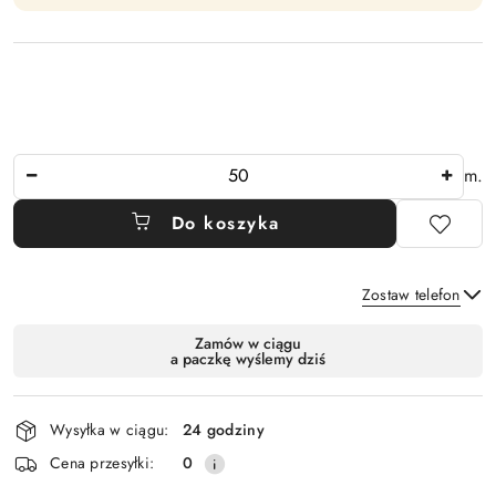
Ilość
m.
Do koszyka
Zostaw telefon
Dostępność
Zamów w ciągu
a paczkę wyślemy dziś
i
Wyślij
dostawa
Wysyłka w ciągu:
24 godziny
Cena przesyłki:
0