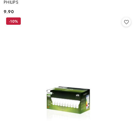
PHILIPS
9.90
Cena:
-10%