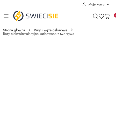
Moje konto
Przejdź do treści głównej
Przejdź do wyszukiwarki
Przejdź do moje konto
Przejdź do menu głównego
Przejdź do opisu produktu
Przejdź do stopki
Strona główna
Rury i węże osłonowe
Rury elektroinstalacyjne karbowane z tworzywa