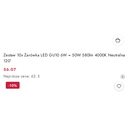
Zestaw 10x Żarówka LED GU10 6W = 50W 580lm 4000K Neutralna
120°
56.07
Cena
Najniższa
Najniższa cena:
62.3
promocyjna:
cena
-10%
z
30
dni
przed
obniżką