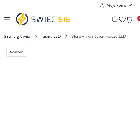
Moje konto
Przejdź do treści głównej
Przejdź do wyszukiwarki
Przejdź do moje konto
Przejdź do menu głównego
Przejdź do opisu produktu
Przejdź do stopki
Strona główna
Taśmy LED
Sterowniki i ściemniacze LED
Nowość