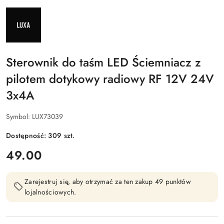
NAZWA
PRODUCENTA:
LUXA
Sterownik do taśm LED Ściemniacz z
pilotem dotykowy radiowy RF 12V 24V
3x4A
Symbol:
LUX73039
Dostępność:
309
szt.
cena:
49.00
Zarejestruj się, aby otrzymać za ten zakup 49 punktów
lojalnościowych.