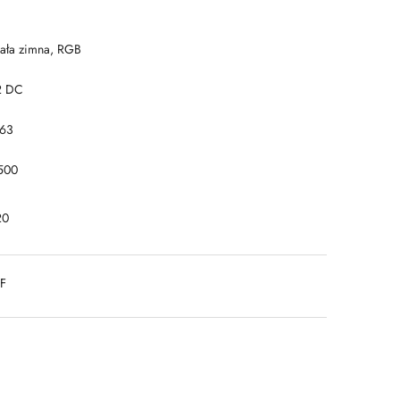
iała zimna, RGB
2 DC
P63
500
20
DF