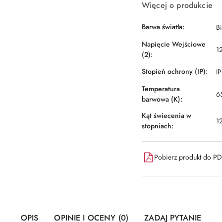
Więcej o produkcie
Barwa światła:
B
Napięcie Wejściowe
1
(2):
Stopień ochrony (IP):
I
Temperatura
6
barwowa (K):
Kąt świecenia w
1
stopniach:
Pobierz produkt do P
OPIS
OPINIE I OCENY (0)
ZADAJ PYTANIE