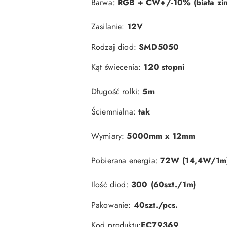
Barwa:
RGB + CW+/-10% (biała zi
Zasilanie:
12V
Rodzaj diod:
SMD5050
Kąt świecenia:
120 stopni
Długość rolki:
5m
Ściemnialna:
tak
Wymiary:
5000mm x 12mm
Pobierana energia:
72W (14,4W/1m
Ilość diod:
300 (60szt./1m)
Pakowanie:
40szt./pcs.
Kod produktu:
EC79369