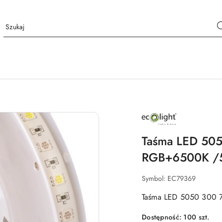
NAZWA
PRODUCENTA:
ECO
LIGHT
Taśma LED 50
RGB+6500K /
Symbol:
EC79369
Taśma LED 5050 300
Dostępność:
100
szt.