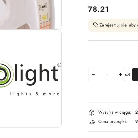
cena:
78.21
Zarejestruj się, ab
Ilość
szt.
Dostępność
Wysyłka w ciągu:
2
i
Cena przesyłki:
9
dostawa