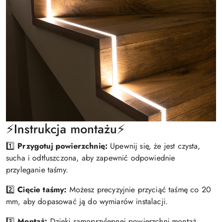
⚡️Instrukcja montażu⚡️
1️⃣
Przygotuj powierzchnię:
Upewnij się, że jest czysta,
sucha i odtłuszczona, aby zapewnić odpowiednie
przyleganie taśmy.
2️⃣
Cięcie taśmy:
Możesz precyzyjnie przyciąć taśmę co 20
mm, aby dopasować ją do wymiarów instalacji.
3️⃣
Montaż:
Dzięki samoprzylepnej powierzchni montaż