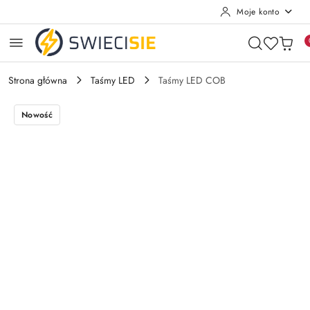
Moje konto
Przejdź do treści głównej
Przejdź do wyszukiwarki
Przejdź do moje konto
Przejdź do menu głównego
Przejdź do opisu produktu
Przejdź do stopki
Strona główna
Taśmy LED
Taśmy LED COB
Nowość