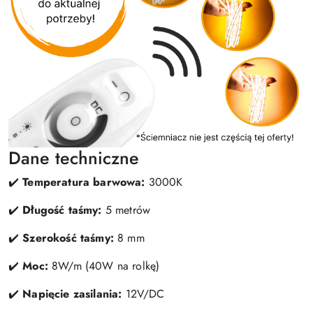
Dane techniczne
✔️
Temperatura barwowa:
3000K
✔️
Długość taśmy:
5 metrów
✔️
Szerokość taśmy:
8 mm
✔️
Moc:
8W/m (40W na rolkę)
✔️
Napięcie zasilania:
12V/DC