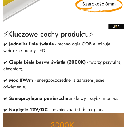
⚡️Kluczowe cechy produktu⚡️
✔️
Jednolita linia światła
- technologia COB eliminuje
widoczne punkty LED.
✔️
Ciepła biała barwa światła (3000K)
- tworzy przytulną
atmosferę.
✔️
Moc 8W/m
- energooszczędne, a zarazem jasne
oświetlenie.
✔️
Samoprzylepna powierzchnia
- łatwy i szybki montaż.
✔️
Napięcie 12V/DC
- bezpieczna i stabilna praca.