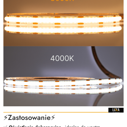
⚡️Zastosowanie⚡️