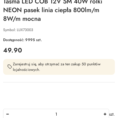
Taśma LED COB 12V 5M 40W rolki
NEON pasek linia ciepła 800lm/m
8W/m mocna
Symbol:
LUX73003
Dostępność:
9995
szt.
cena:
49.90
Zarejestruj się, aby otrzymać za ten zakup 50 punktów
lojalnościowych.
Ilość
szt.