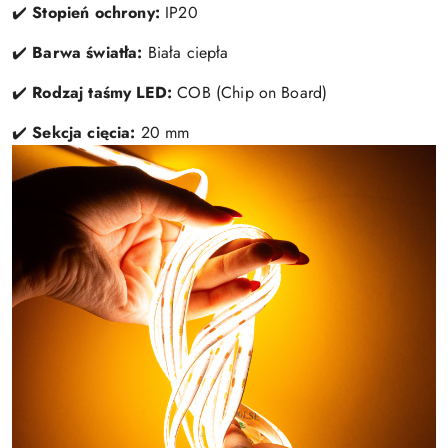
✔️
Stopień ochrony:
IP20
✔️
Barwa światła:
Biała ciepła
✔️
Rodzaj taśmy LED:
COB (Chip on Board)
✔️
Sekcja cięcia:
20 mm