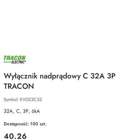
NAZWA
PRODUCENTA:
TRACON
ELECTRIC
Wyłącznik nadprądowy C 32A 3P
TRACON
Symbol:
EVOZ3C32
32A, C, 3P, 6kA
Dostępność:
100
szt.
cena:
40.26