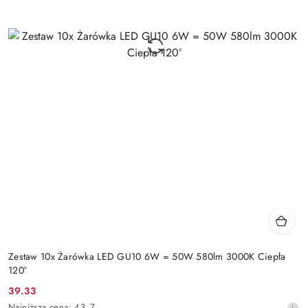
Zestaw 10x Żarówka LED GU10 6W = 50W 580lm 3000K Ciepła
120°
39.33
Cena
Najniższa
Najniższa cena:
43.7