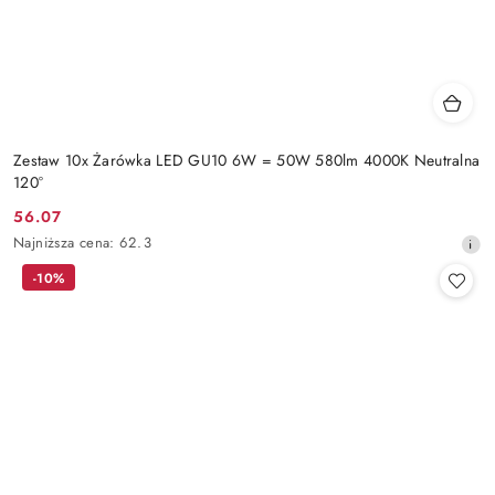
Zestaw 10x Żarówka LED GU10 6W = 50W 580lm 4000K Neutralna
120°
56.07
Cena
Najniższa
Najniższa cena:
62.3
promocyjna:
cena
-10%
z
30
dni
przed
obniżką