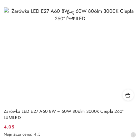
Żarówka LED E27 A60 8W = 60W 806lm 3000K Ciepła 260°
LUMILED
4.05
Cena
Najniższa
Najniższa cena:
4.5
promocyjna:
cena