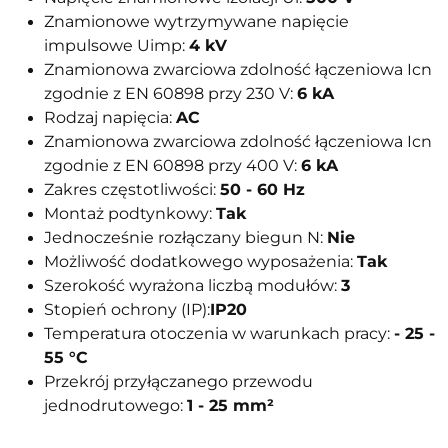
Znamionowe wytrzymywane napięcie
impulsowe Uimp:
4 kV
Znamionowa zwarciowa zdolność łączeniowa Icn
zgodnie z EN 60898 przy 230 V:
6 kA
Rodzaj napięcia:
AC
Znamionowa zwarciowa zdolność łączeniowa Icn
zgodnie z EN 60898 przy 400 V:
6 kA
Zakres częstotliwości:
50 - 60 Hz
Montaż podtynkowy:
Tak
Jednocześnie rozłączany biegun N:
Nie
Możliwość dodatkowego wyposażenia:
Tak
Szerokość wyrażona liczbą modułów:
3
Stopień ochrony (IP):
IP20
Temperatura otoczenia w warunkach pracy:
- 25 -
55 °C
Przekrój przyłączanego przewodu
jednodrutowego:
1 - 25 mm²