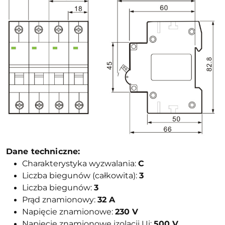
Dane techniczne:
Charakterystyka wyzwalania:
C
Liczba biegunów (całkowita):
3
Liczba biegunów:
3
Prąd znamionowy:
32
A
Napięcie znamionowe:
230 V
Napięcie znamionowe izolacji Ui:
500 V