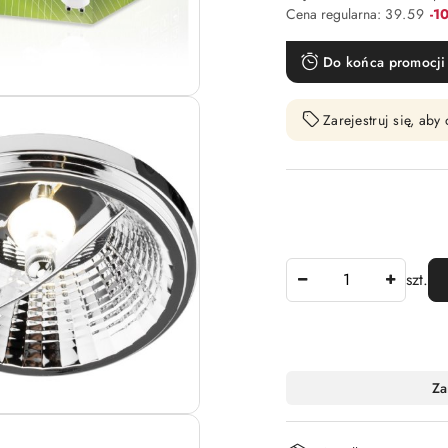
Rab
Cena regularna:
39.59
-1
Do końca promocji 
Zarejestruj się, ab
Ilość
szt.
Dostępność
Za
i