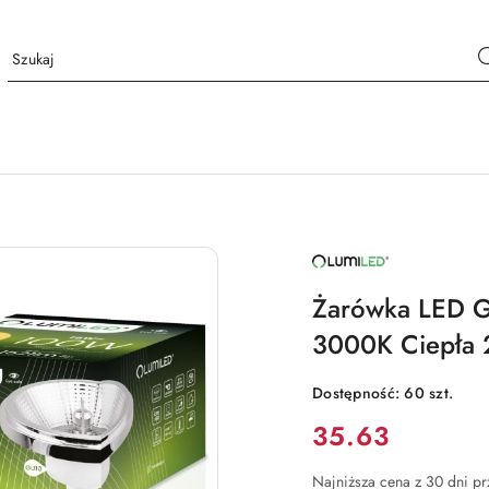
NAZWA
PRODUCENTA:
LUMILED
Żarówka LED 
3000K Ciepła 
Dostępność:
60
szt.
Cena:
35.63
Najniższa cena z 30 dni p