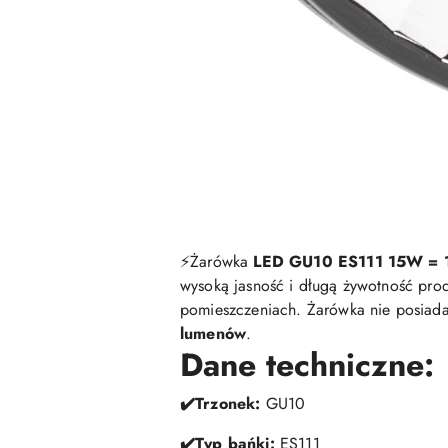
⚡️Żarówka
LED GU10 ES111 15W = 
wysoką jasność i długą żywotność pr
pomieszczeniach. Żarówka nie posiada 
lumenów
.
Dane techniczne:
✔️Trzonek:
GU10
✔️Typ bańki:
ES111