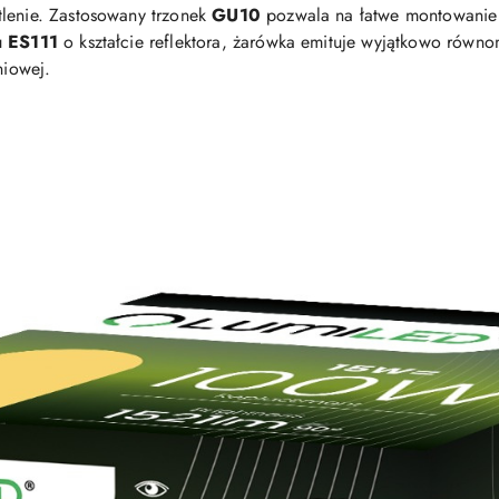
tlenie. Zastosowany trzonek
GU10
pozwala na łatwe montowanie 
u ES111
o kształcie reflektora, żarówka emituje wyjątkowo równom
niowej.