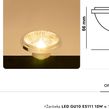
OP
⚡️Żarówka
LED GU10 ES111 15W = 