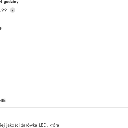
4 godziny
.99
DF
NIE
ej jakości żarówka LED, która