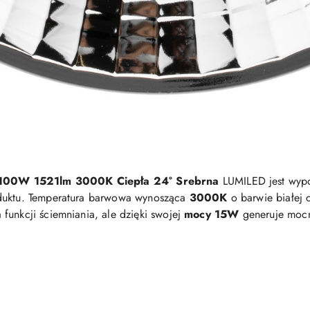
100W 1521lm 3000K Ciepła 24° Srebrna
LUMILED jest wyp
oduktu. Temperatura barwowa wynosząca
3000K
o barwie białej 
funkcji ściemniania, ale dzięki swojej
mocy 15W
generuje mocn