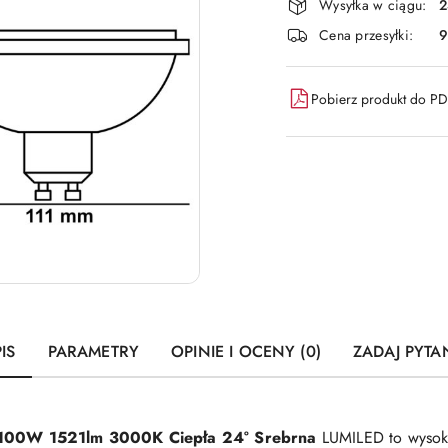
dostawa
Wysyłka w ciągu:
2
Cena przesyłki:
9
Pobierz produkt do P
IS
PARAMETRY
OPINIE I OCENY (0)
ZADAJ PYTA
100W 1521lm 3000K Ciepła
24° Srebrna
LUMILED to wysoki