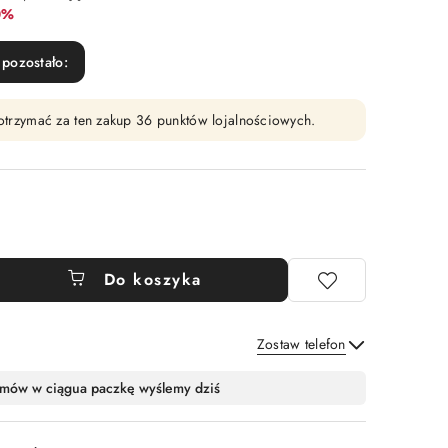
at:
0%
pozostało:
y otrzymać za ten zakup 36 punktów lojalnościowych.
Do koszyka
Zostaw telefon
Wyślij
mów w ciągu
a paczkę wyślemy dziś