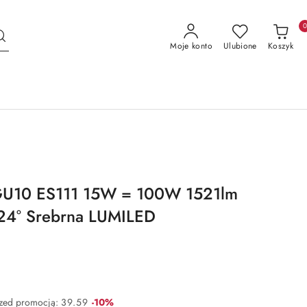
Moje konto
Ulubione
Koszyk
GU10 ES111 15W = 100W 1521lm
24° Srebrna LUMILED
Rabat:
rzed promocją:
39.59
-10%