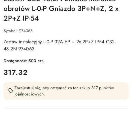
obrotów L-0-P Gniazdo 3P+N+Z, 2 x
2P+Z IP-54
Symbol:
974063
Zestaw instalacyjny L-0-P 32A 5P + 2x 2P+Z IP54 C32-
48.2N 974063
Dostępność:
500
szt.
cena:
317.32
Zarejestruj się, aby otrzymać za ten zakup 317 punktów
lojalnościowych.