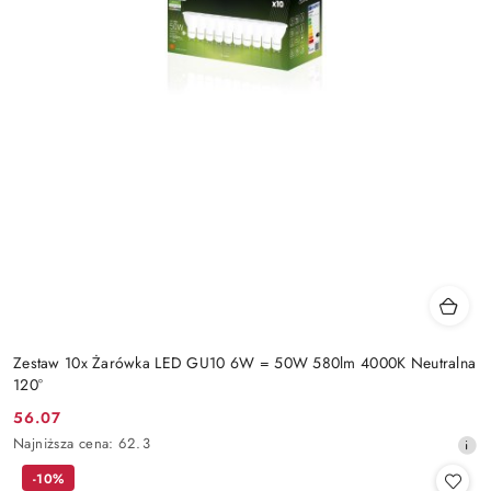
Zestaw 10x Żarówka LED GU10 6W = 50W 580lm 4000K Neutralna
120°
56.07
Cena
Najniższa
Najniższa cena:
62.3
promocyjna:
cena
-10%
z