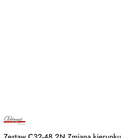
NAZWA
PRODUCENTA:
ELEKTROMET
DZIERŻONIÓW
Zestaw C32-48.2N Zmiana kierunku