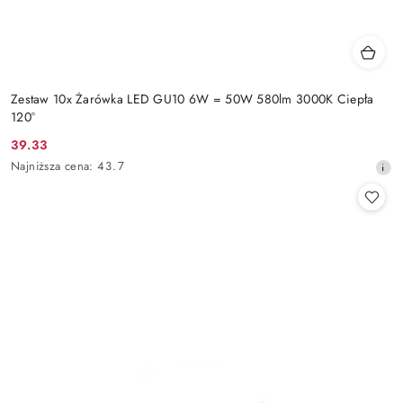
Zestaw 10x Żarówka LED GU10 6W = 50W 580lm 3000K Ciepła
120°
39.33
Cena
Najniższa
Najniższa cena:
43.7
promocyjna:
cena
z
30
dni
przed
obniżką