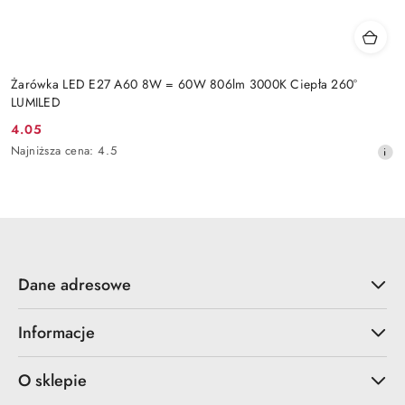
Żarówka LED E27 A60 8W = 60W 806lm 3000K Ciepła 260°
LUMILED
4.05
Cena
Najniższa
Najniższa cena:
4.5
promocyjna:
cena
z
30
dni
przed
obniżką
Dane adresowe
Informacje
O sklepie