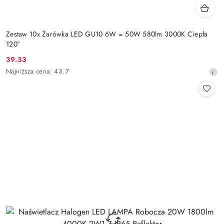
Zestaw 10x Żarówka LED GU10 6W = 50W 580lm 3000K Ciepła
120°
39.33
Cena
Najniższa
Najniższa cena:
43.7
promocyjna:
cena
z
30
dni
przed
obniżką