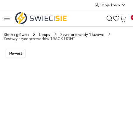
Moje konto
Przejdź do treści głównej
Przejdź do wyszukiwarki
Przejdź do moje konto
Przejdź do menu głównego
Przejdź do opisu produktu
Przejdź do stopki
Strona główna
Lampy
Szynoprzewody 1-fazowe
Zestawy szynoprzewodów TRACK LIGHT
Nowość