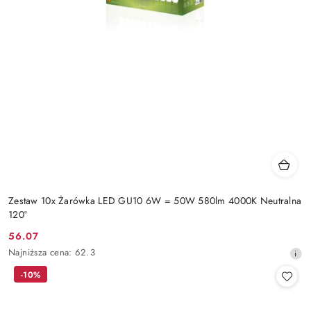
Zestaw 10x Żarówka LED GU10 6W = 50W 580lm 4000K Neutralna
120°
56.07
Cena
Najniższa
Najniższa cena:
62.3
promocyjna:
cena
-10%
z
30
dni