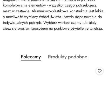
kompletowania elementów - wszystko, czego potrzebujesz,
masz w zestawie. Aluminiowo-plastikowa konstrukcja jest lekka,
a możliwość wymiany źródeł światła ułatwia dopasowanie do
indywidualnych potrzeb. Wybierz wariant czarny lub biały i
ciesz się prostym sposobem na punktowe oświetlenie wnętrza.
Produkty
Produkty
Polecamy
Produkty podobne
Pomiń karuzelę produktów
o
o
statusie:
statusie: