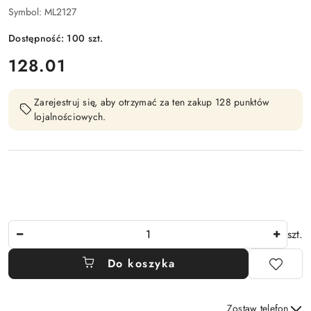
Symbol:
ML2127
Dostępność:
100
szt.
cena:
128.01
Zarejestruj się, aby otrzymać za ten zakup 128 punktów
lojalnościowych.
Ilość
szt.
Do koszyka
Zostaw telefon