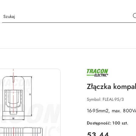
NAZWA
PRODUCENTA:
TRACON
ELECTRIC
Złączka kompa
Symbol:
FLEAL-95/3
16-95mm2, max. 800V
Dostępność:
100
szt.
cena:
53.44