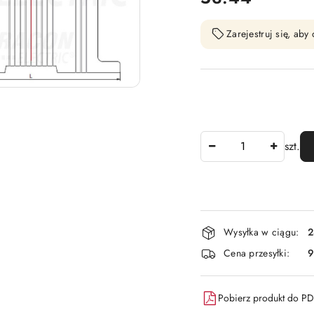
Zarejestruj się, ab
Ilość
szt.
Dostępność
Wysyłka w ciągu:
2
i
Cena przesyłki:
9
dostawa
Pobierz produkt do P