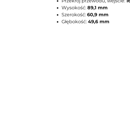
Przekrój przewodu, wejście:
1
Wysokość:
89,1 mm
Szerokość:
60,9 mm
Głębokość:
49,6 mm
Pomiń karuzelę produktów