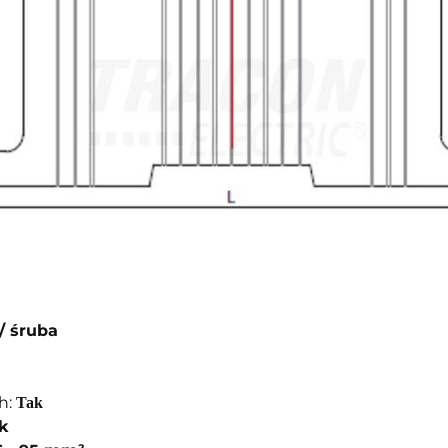
/ śruba
h:
Tak
k