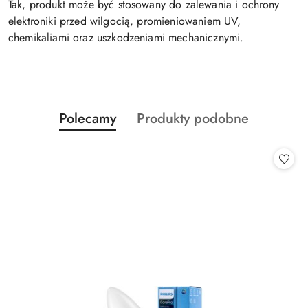
Tak, produkt może być stosowany do zalewania i ochrony
elektroniki przed wilgocią, promieniowaniem UV,
chemikaliami oraz uszkodzeniami mechanicznymi.
Produkty
Produkty
Polecamy
Produkty podobne
Pomiń karuzelę produktów
o
o
statusie:
statusie: