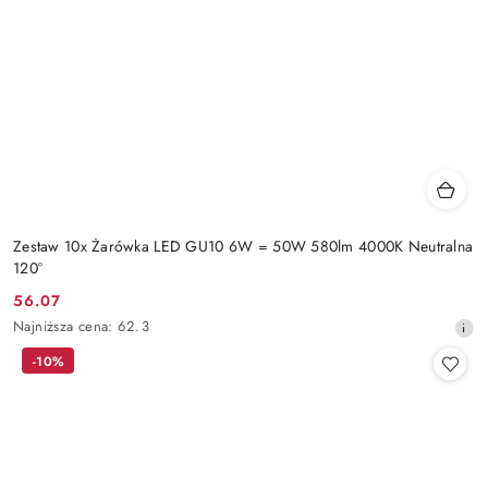
Zestaw 10x Żarówka LED GU10 6W = 50W 580lm 4000K Neutralna
120°
56.07
Cena
Najniższa
Najniższa cena:
62.3
promocyjna:
cena
-10%
z
30
dni
przed
obniżką