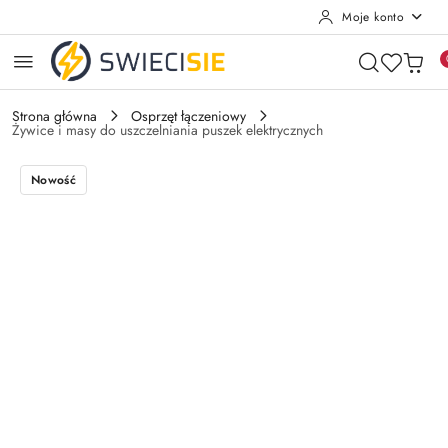
Moje konto
Przejdź do treści głównej
Przejdź do wyszukiwarki
Przejdź do moje konto
Przejdź do menu głównego
Przejdź do opisu produktu
Przejdź do stopki
Strona główna
Osprzęt łączeniowy
Żywice i masy do uszczelniania puszek elektrycznych
Nowość