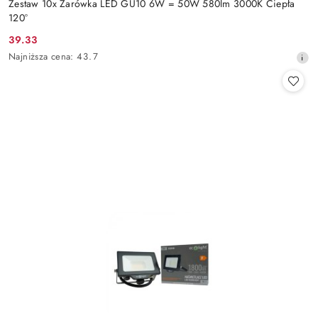
Zestaw 10x Żarówka LED GU10 6W = 50W 580lm 3000K Ciepła
120°
39.33
Cena
Najniższa
Najniższa cena:
43.7
promocyjna:
cena
z
30
dni
przed
obniżką