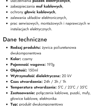
uszczelniania
puszek elektrycznych
,
zabezpieczania
muf kablowych
,
ochrony
głowic kablowych
,
zalewania układów elektronicznych,
prac serwisowych, montażowych i naprawczych w
instalacjach elektrycznych.
Dane techniczne
Rodzaj produktu:
żywica poliuretanowa
dwukomponentowa
Kolor:
czarny
Pojemność wagowa:
197g
Objętość:
150ml
Wytrzymałość dielektryczna:
20 kV
Czas utwardzenia:
24h / 3h / 1h
Temperatura utwardzania:
5°C / 23°C / 35°C
Zastosowanie:
połączenia kablowe, puszki, mufy,
głowice kablowe, elektronika
Typ:
produkt dwukomponentowy