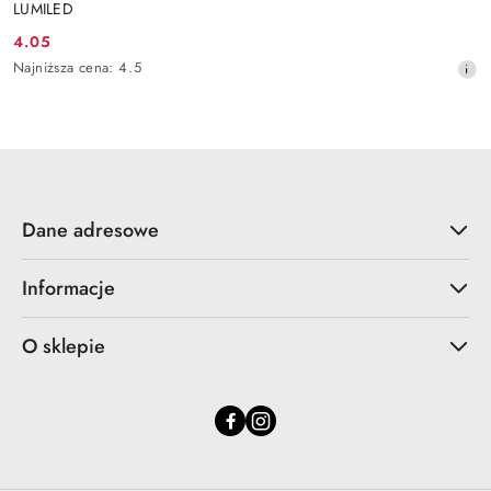
LUMILED
4.05
Cena
Najniższa
Najniższa cena:
4.5
promocyjna:
cena
z
30
dni
przed
obniżką
Dane adresowe
Informacje
O sklepie