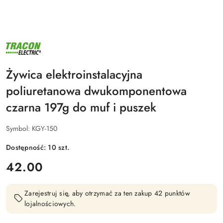
NAZWA
PRODUCENTA:
TRACON
ELECTRIC
Żywica elektroinstalacyjna
poliuretanowa dwukomponentowa
czarna 197g do muf i puszek
Symbol:
KGY-150
Dostępność:
10
szt.
cena:
42.00
Zarejestruj się, aby otrzymać za ten zakup 42 punktów
lojalnościowych.