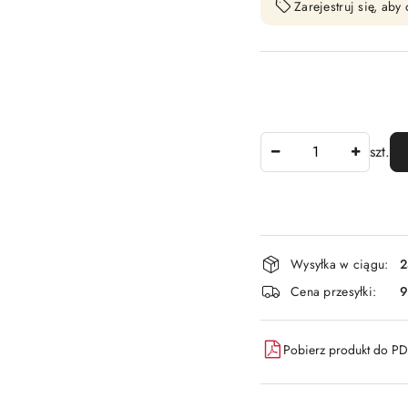
Zarejestruj się, ab
Ilość
szt.
Dostępność
Wysyłka w ciągu:
2
i
Cena przesyłki:
9
dostawa
Pobierz produkt do P