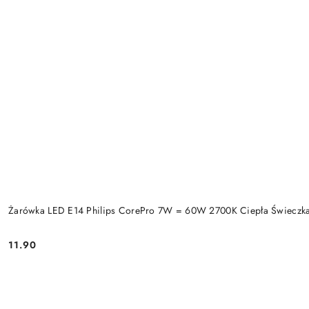
Żarówka LED E14 Philips CorePro 7W = 60W 2700K Ciepła Świeczk
11.90
Cena: