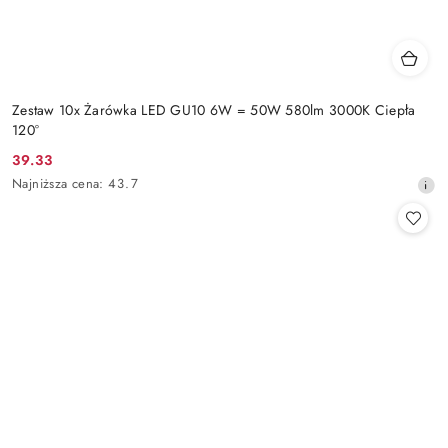
Zestaw 10x Żarówka LED GU10 6W = 50W 580lm 3000K Ciepła
120°
39.33
Cena
Najniższa
Najniższa cena:
43.7
promocyjna:
cena
z
30
dni
przed
obniżką