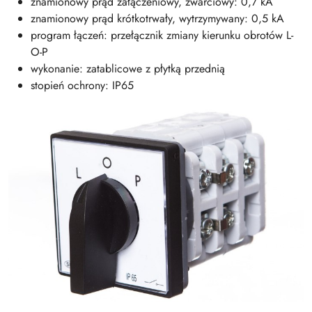
znamionowy prąd załączeniowy, zwarciowy: 0,7 kA
znamionowy prąd krótkotrwały, wytrzymywany: 0,5 kA
program łączeń: przełącznik zmiany kierunku obrotów L-
O-P
wykonanie: zatablicowe z płytką przednią
stopień ochrony: IP65