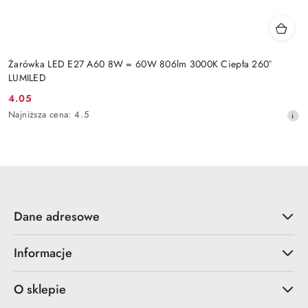
Żarówka LED E27 A60 8W = 60W 806lm 3000K Ciepła 260°
LUMILED
4.05
Cena
Najniższa
Najniższa cena:
4.5
promocyjna:
cena
z
30
dni
przed
obniżką
Dane adresowe
Informacje
O sklepie