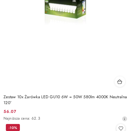
Zestaw 10x Żarówka LED GU10 6W = 50W 580lm 4000K Neutralna
120°
56.07
Cena
Najniższa
Najniższa cena:
62.3
promocyjna:
cena
-10%
z