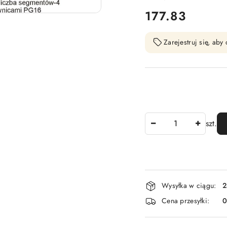
cena:
177.83
Zarejestruj się, ab
Ilość
szt.
Dostępność
Wysyłka w ciągu:
2
i
Cena przesyłki:
dostawa