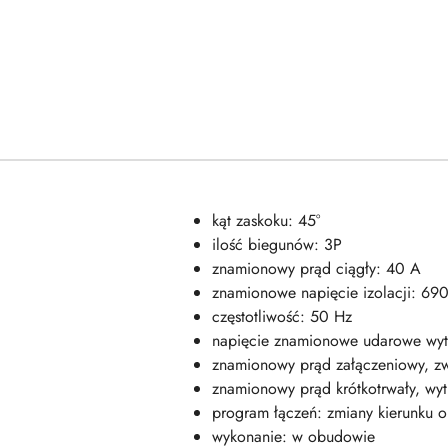
kąt zaskoku: 45°
ilość biegunów: 3P
znamionowy prąd ciągły: 40 A
znamionowe napięcie izolacji: 69
częstotliwość: 50 Hz
napięcie znamionowe udarowe wy
znamionowy prąd załączeniowy, z
znamionowy prąd krótkotrwały, wy
program łączeń: zmiany kierunku o
wykonanie: w obudowie