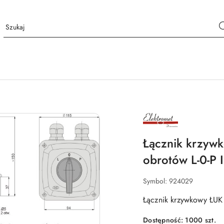
NAZWA
PRODUCENTA:
ELEKTROMET
DZIERŻONIÓW
Łącznik krzyw
obrotów L-0-P 
Symbol:
924029
Łącznik krzywkowy ŁUK
Dostępność:
1000
szt.