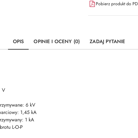
Pobierz produkt do P
OPIS
OPINIE I OCENY (0)
ZADAJ PYTANIE
0 V
trzymywane: 6 kV
warciowy: 1,45 kA
trzymywany: 1 kA
brotu L-O-P