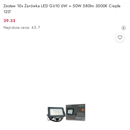
Zestaw 10x Żarówka LED GU10 6W = 50W 580lm 3000K Ciepła
120°
39.33
Cena
Najniższa
Najniższa cena:
43.7
promocyjna:
cena
z
30
dni
przed
obniżką