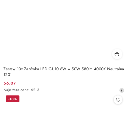
Zestaw 10x Żarówka LED GU10 6W = 50W 580lm 4000K Neutralna
120°
56.07
Cena
Najniższa
Najniższa cena:
62.3
promocyjna:
cena
-10%
z
30
dni
przed
obniżką