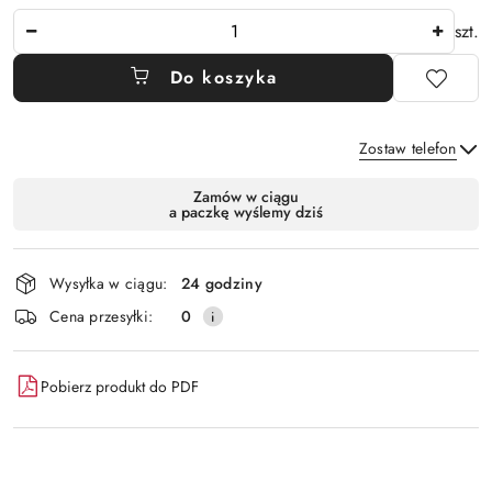
Ilość
szt.
Do koszyka
Zostaw telefon
Dostępność
Zamów w ciągu
a paczkę wyślemy dziś
i
Wyślij
dostawa
Wysyłka w ciągu:
24 godziny
Cena przesyłki:
0
Pobierz produkt do PDF