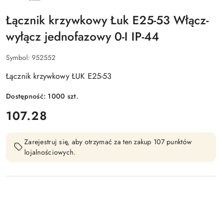
ELEKTROMET
DZIERŻONIÓW
Łącznik krzywkowy Łuk E25-53 Włącz-
wyłącz jednofazowy 0-I IP-44
Symbol:
952552
Łącznik krzywkowy ŁUK E25-53
Dostępność:
1000
szt.
cena:
107.28
Zarejestruj się, aby otrzymać za ten zakup 107 punktów
lojalnościowych.