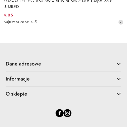
Żarówka LED E27 A60 8W = 60W 806lm 3000K Ciepła 260°
LUMILED
4.05
Cena
Najniższa
Najniższa cena:
4.5
promocyjna:
cena
z
30
dni
przed
obniżką
Dane adresowe
Informacje
O sklepie